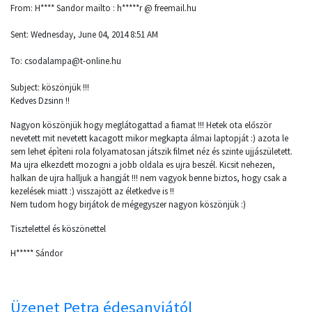
From: H**** Sandor mailto : h*****r @ freemail.hu
Sent: Wednesday, June 04, 2014 8:51 AM
To: csodalampa@t-online.hu
Subject: köszönjük !!!
Kedves Dzsinn !!
Nagyon köszönjük hogy meglátogattad a fiamat !!! Hetek ota először
nevetett mit nevetett kacagott mikor megkapta álmai laptopját :) azota le
sem lehet épìteni rola folyamatosan játszik filmet néz és szinte ujjászületett.
Ma ujra elkezdett mozogni a jobb oldala es ujra beszél. Kicsit nehezen,
halkan de ujra halljuk a hangját !!! nem vagyok benne biztos, hogy csak a
kezelések miatt :) visszajött az életkedve is !!
Nem tudom hogy birjátok de mégegyszer nagyon köszönjük :)
Tisztelettel és köszönettel
H***** Sándor
Üzenet Petra édesanyjától