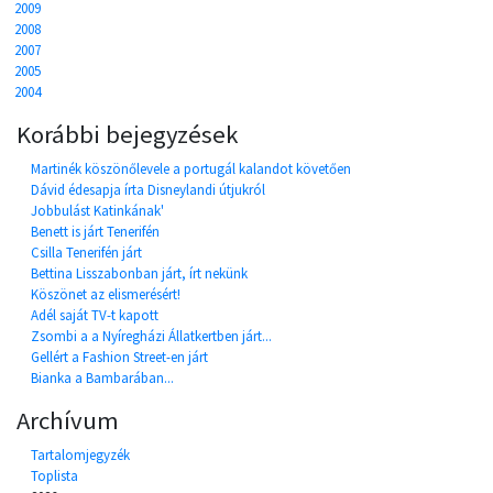
2009
2008
2007
2005
2004
Korábbi bejegyzések
Martinék köszönőlevele a portugál kalandot követően
Dávid édesapja írta Disneylandi útjukról
Jobbulást Katinkának'
Benett is járt Tenerifén
Csilla Tenerifén járt
Bettina Lisszabonban járt, írt nekünk
Köszönet az elismerésért!
Adél saját TV-t kapott
Zsombi a a Nyíregházi Állatkertben járt...
Gellért a Fashion Street-en járt
Bianka a Bambarában...
Archívum
Tartalomjegyzék
Toplista