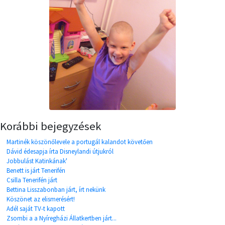
Korábbi bejegyzések
Martinék köszönőlevele a portugál kalandot követően
Dávid édesapja írta Disneylandi útjukról
Jobbulást Katinkának'
Benett is járt Tenerifén
Csilla Tenerifén járt
Bettina Lisszabonban járt, írt nekünk
Köszönet az elismerésért!
Adél saját TV-t kapott
Zsombi a a Nyíregházi Állatkertben járt...