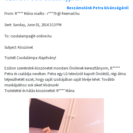
Beszámolónk Petra kívánságáról
From: R**** Mária mailto : r***79 @ freemail.hu
Sent: Sunday, June 01, 2014 3:13 PM
To: csodalampa@t-online.hu
Subject: Köszönet
Tisztelt Csodalámpa Alapítvány!
Ezúton szeretnénk köszönetet mondani Önöknek keresztlányom, R*****
Petra és családja nevében. Petra egy LG televíziót kapott Önöktől, régi álma
teljesülhetett ezzel, hogy saját szobájában saját tévéje lehet. További
munkájukhoz sok sikert kívánunk!
Tisztelettel és hálás köszönettel: R**** Mária