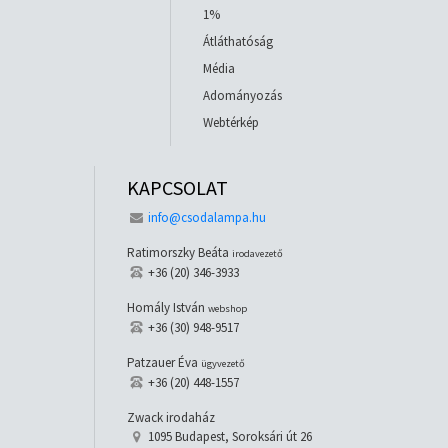
1%
Átláthatóság
Média
Adományozás
Webtérkép
KAPCSOLAT
info@csodalampa.hu
Ratimorszky Beáta
irodavezető
+36 (20) 346-3933
Homály István
webshop
+36 (30) 948-9517
Patzauer Éva
ügyvezető
+36 (20) 448-1557
Zwack irodaház
1095 Budapest, Soroksári út 26