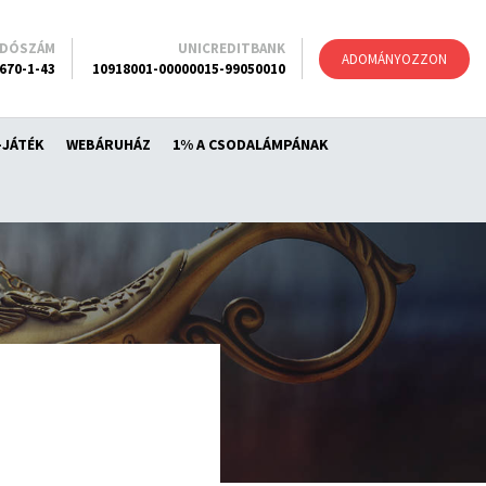
ADÓSZÁM
UNICREDITBANK
ADOMÁNYOZZON
670-1-43
10918001-00000015-99050010
-JÁTÉK
WEBÁRUHÁZ
1% A CSODALÁMPÁNAK