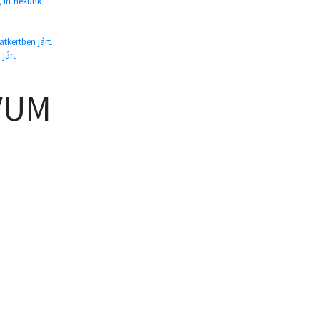
 írt nekünk
tkertben járt...
 járt
VUM