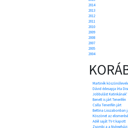
2014
2013
2012
2011
2010
2009
2008
2007
2005
2004
KORÁB
Martinék köszönőlevel
Dávid édesapja írta Dis
Jobbulást Katinkának'
Benett is járt Tenerifén
Csilla Tenerifén járt
Bettina Lisszabonban já
Köszönet az elismerésé
Adél saját TV-t kapott
Zsombi a a Nyíregházi Á