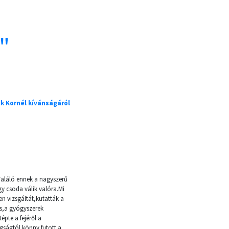
"
k Kornél kívánságáról
Találó ennek a nagyszerű
y csoda válik valóra.Mi
en vizsgáltát,kutatták a
ás,a gyógyszerek
pte a fejéről a
gságtól könny futott a