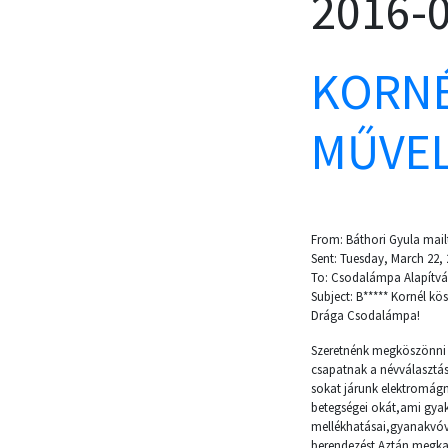
2016-
KORNÉ
MŰVELT
From: Báthori Gyula mailt
Sent: Tuesday, March 22,
To: Csodalámpa Alapítv
Subject: B***** Kornél kö
Drága Csodalámpa!
Szeretnénk megköszönni a
csapatnak a névválasztás
sokat járunk elektromágne
betegségei okát,ami gyak
mellékhatásai,gyanakvóvá
berendezést.Aztán megkap