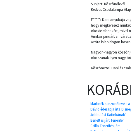
Subject: Köszönőlevél
Kedves Csodalámpa Alap
E*****i Dani anyukája v
hogy megkeresett minket 
okostelefont kért, mivel 
Amikor januárban váratla
Azóta is boldogan haszná
Nagyon-nagyon köszönjük
okozzanak ilyen nagy ör
Köszönettel: Dani és csal
KORÁB
Martinék köszönőlevele a
Dávid édesapja írta Disney
Jobbulást Katinkának'
Benett is járt Tenerifén
Csilla Tenerifén járt