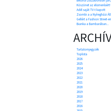
Bettina Lisszabonban járt,
Köszönet az elismerésért!
Adél saját TV-t kapott
Zsombi a a Nyíregházi Álla
Gellért a Fashion Street-en
Bianka a Bambarában...
ARCHÍ
Tartalomjegyzék
Toplista
2026
2025
2024
2023
2022
2021
2020
2019
2018
2017
2016
2015