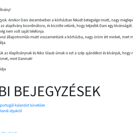
ítvány!
agyok. Amikor Dani decemberben a kórházban feküdt betegsége miatt, nagy meglep
az alapítvány koordinátora, és közölte velünk, hogy teljesítik Dani egy kívánságát
még nem volt saját telefonja.
nul állapotromlás miatt visszamentünk a kórházba, nagy öröm ért minket, mert m
lja.
 az Alapítványnak és Niko Glaub úrnak is ezt a szép ajándékot és kívánjuk, hogy
ömet, mint Daninak!
ádja
BI BEJEGYZÉSEK
 portugál kalandot követően
landi útjukról