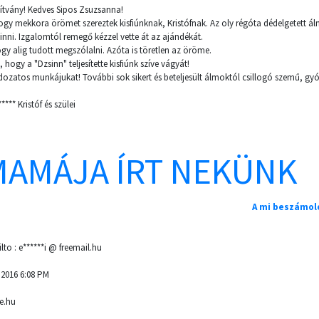
tvány! Kedves Sipos Zsuzsanna!
gy mekkora örömet szereztek kisfiúnknak, Kristófnak. Az oly régóta dédelgetett álm
hinni. Izgalomtól remegő kézzel vette át az ajándékát.
y alig tudott megszólalni. Azóta is töretlen az öröme.
ogy a "Dzsinn" teljesítette kisfiúnk szíve vágyát!
dozatos munkájukat! További sok sikert és beteljesült álmoktól csillogó szemű, g
*** Kristóf és szülei
MAMÁJA ÍRT NEKÜNK
A mi beszámol
lto : e******i @ freemail.hu
, 2016 6:08 PM
e.hu