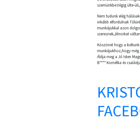
szemünkbe.Végig ülte-üli,
Nem tudunk elég hálásak
inkább elfordulnak Tőlü
munkájukkal azon dolgo
szereznek,álmokat váltan
Köszönet hogy a kisfiunk 
munkájukhoz,hogy még m
Áldja meg a Jó Isten Magu
B**** Kornélka és családj
KRIST
FACEB