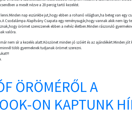
csendben a mesét nézve a 20 percig tartó kezelést.
 lenni.Minden nap eszünkbe jut,hogy ebben a rohanó világban,ha beteg van egy c
nk.A Csodalámpa Alapítvány Csapata egy reménysugár,hogy vannak akik nem így 
znak,hogy örömet szerezzenek ebben a nehéz életben.Minden rászoruló gyermek
ak valóra.
már nem sír a kezelés alatt.Köszönet minden jó szóért és az ajándékért.Minden jót
innél több gyermeknek tudjanak örömet szerezni.
kat!!!
a.
ÓF ÖRÖMÉRŐL A
OOK-ON KAPTUNK HÍ