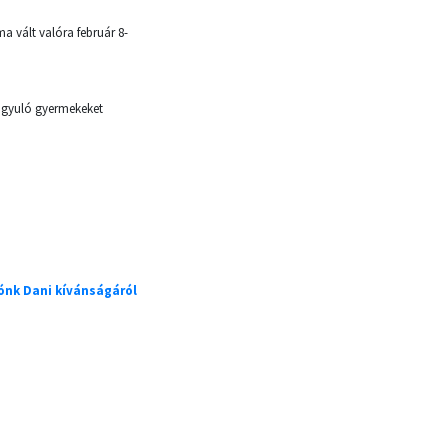
a vált valóra február 8-
yógyuló gyermekeket
ónk Dani kívánságáról