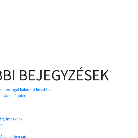
BI BEJEGYZÉSEK
e a portugál kalandot követően
neylandi útjukról
rt, írt nekünk
rt!
llatkertben járt...