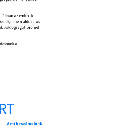
saládban az emberek
tesznek,hanem áldozatos
nek boldogságot,örömet
 kívánunk a
RT
A mi beszámolónk