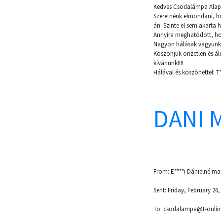
Kedves Csodalámpa Alapí
Szeretnénk elmondani, ho
án. Szinte el sem akarta 
Annyira meghatódott, hog
Nagyon hálásak vagyunk, h
Köszönjük önzetlen és ál
kívánunk!!!!
Hálával és köszönettel: T**
DANI 
From: E****i Dánielné mai
Sent: Friday, February 26
To: csodalampa@t-onlin