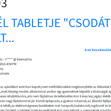
03
L TABLETJE "CSODÁT
...
A mi beszámolón
o : v***** @ freemail.hu
 2016 4:58 PM
ány
szönete
z ajándékot amit Kori kapott,mert mérföldkövekkel megkönnyítette az életünket.
,mert tényleg minden alkalommal amikor egy gyermeknek teljesítik a kívánságát eg
ses rehabilitációra,ami nem fájdalmas de kellemetlen.Kori 6 éves lesz,egész életéb
ran nagy fájdalommal jár. Kornél epilepsziás,a gyakori rohamok,az állandó fejfáj
 tették,az elektromágneses kezeléseken már harapott,hadakozott,rugdosott és leté
ta Önöktől a tabletet.Szinte kicserélődött Kori,nem hittünk a szemünknek.A boldo