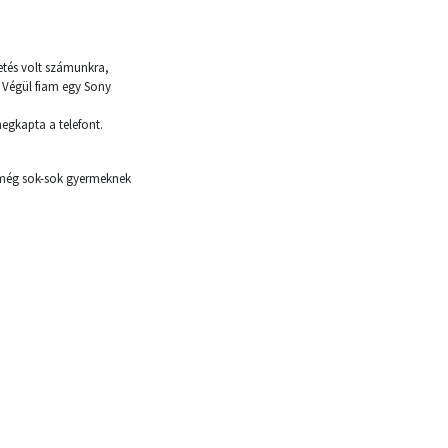
etés volt számunkra,
. Végül fiam egy Sony
egkapta a telefont.
 még sok-sok gyermeknek