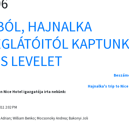
06
BÓL, HAJNALKA
GLÁTÓITÓL KAPTUN
S LEVELET
Beszámo
Hajnalka's trip to Nice 
en Nice Hotel igazgatója irta nekünk:
011 2:02 PM
 Adrian; William Benko; Mocsonoky Andrea; Bakonyi Joli