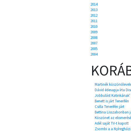
2014
2013
2012
2011
2010
2009
2008
2007
2005
2004
KORÁB
Martinék köszönőlevel
Dávid édesapja írta Dis
Jobbulást Katinkának'
Benett is járt Tenerifén
Csilla Tenerifén járt
Bettina Lisszabonban já
Köszönet az elismerésé
Adél saját TV-t kapott
Zsombi a a Nyíregházi Á