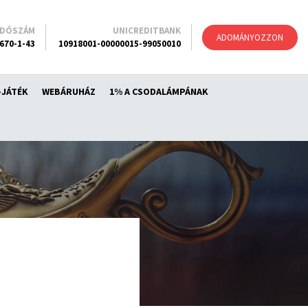
ADÓSZÁM
UNICREDITBANK
ADOMÁNYOZZON
670-1-43
10918001-00000015-99050010
-JÁTÉK
WEBÁRUHÁZ
1% A CSODALÁMPÁNAK