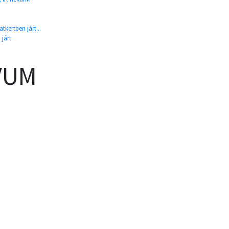
tkertben járt...
 járt
VUM