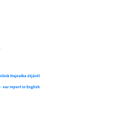
K
lónk Hajnalka útjáról
- our report in English