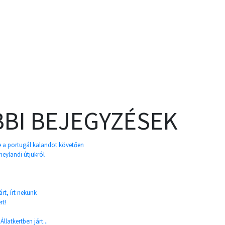
BI BEJEGYZÉSEK
e a portugál kalandot követően
neylandi útjukról
rt, írt nekünk
rt!
llatkertben járt...