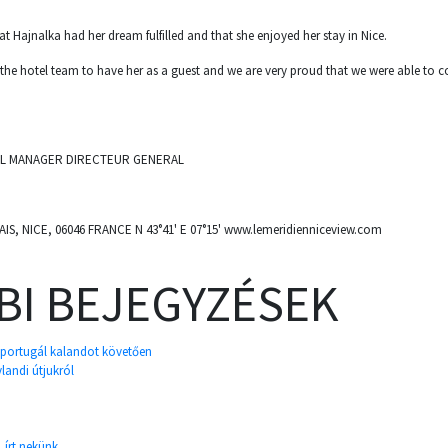
at Hajnalka had her dream fulfilled and that she enjoyed her stay in Nice.
r the hotel team to have her as a guest and we are very proud that we were able to 
L MANAGER DIRECTEUR GENERAL
, NICE, 06046 FRANCE N 43°41' E 07°15' www.lemeridienniceview.com
BI BEJEGYZÉSEK
 portugál kalandot követően
landi útjukról
 írt nekünk