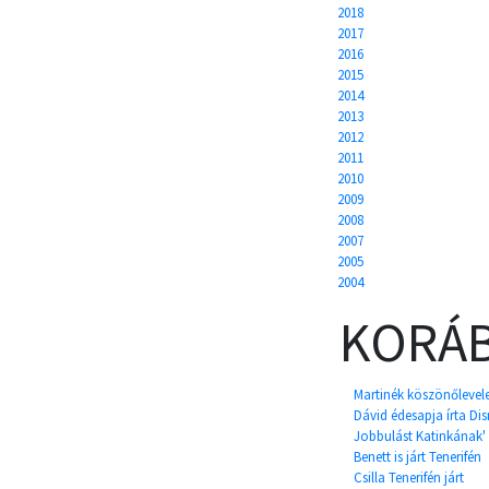
2018
2017
2016
2015
2014
2013
2012
2011
2010
2009
2008
2007
2005
2004
KORÁB
Martinék köszönőlevel
Dávid édesapja írta Dis
Jobbulást Katinkának'
Benett is járt Tenerifén
Csilla Tenerifén járt