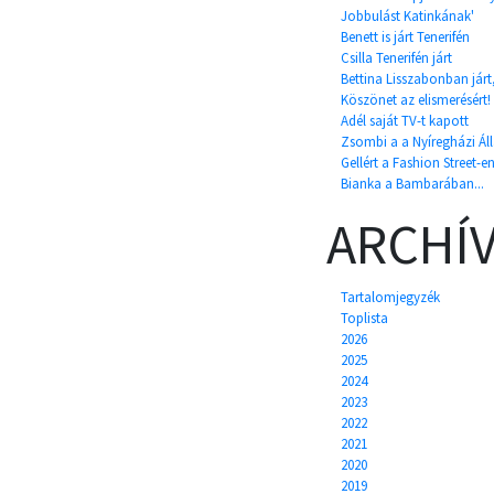
Jobbulást Katinkának'
Benett is járt Tenerifén
Csilla Tenerifén járt
Bettina Lisszabonban járt,
Köszönet az elismerésért!
Adél saját TV-t kapott
Zsombi a a Nyíregházi Álla
Gellért a Fashion Street-en
Bianka a Bambarában...
ARCHÍ
Tartalomjegyzék
Toplista
2026
2025
2024
2023
2022
2021
2020
2019