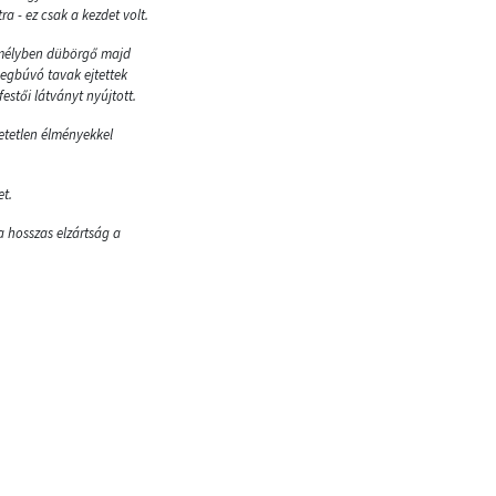
a - ez csak a kezdet volt.
, mélyben dübörgő majd
megbúvó tavak ejtettek
stői látványt nyújtott.
hetetlen élményekkel
et.
a hosszas elzártság a