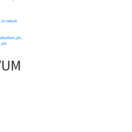
 írt nekünk
tkertben járt...
 járt
VUM