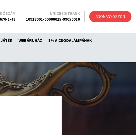
ADÓSZÁM
UNICREDITBANK
ADOMÁNYOZZON
670-1-43
10918001-00000015-99050010
-JÁTÉK
WEBÁRUHÁZ
1% A CSODALÁMPÁNAK