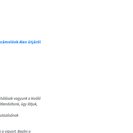
számolónk Alex útjáról
 hálásak vagyunk a kiváló
tlendültünk, úgy látjuk,
mutazásának
 a vigyort. Beülni a