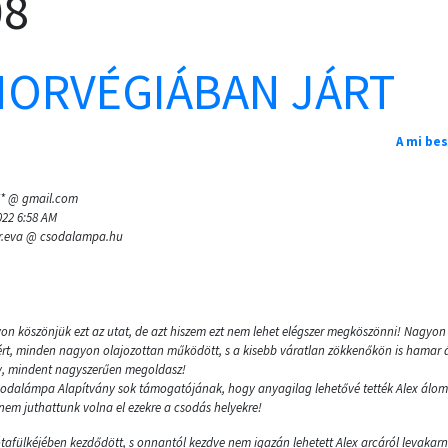
08
NORVÉGIÁBAN JÁRT
A mi be
*** @ gmail.com
022 6:58 AM
er.eva @ csodalampa.hu
n köszönjük ezt az utat, de azt hiszem ezt nem lehet elégszer megköszönni! Nagyon
sért, minden nagyon olajozottan működött, s a kisebb váratlan zökkenőkön is hamar á
ly, mindent nagyszerűen megoldasz!
sodalámpa Alapítvány sok támogatójának, hogy anyagilag lehetővé tették Alex álo
nem juthattunk volna el ezekre a csodás helyekre!
ótafülkéjében kezdődött, s onnantól kezdve nem igazán lehetett Alex arcáról levakarni