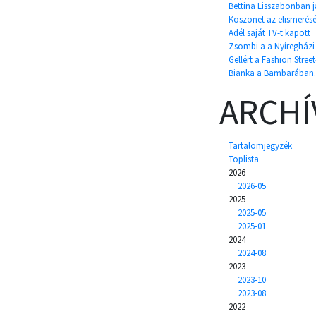
Bettina Lisszabonban já
Köszönet az elismerésé
Adél saját TV-t kapott
Zsombi a a Nyíregházi Á
Gellért a Fashion Street
Bianka a Bambarában.
ARCH
Tartalomjegyzék
Toplista
2026
2026-05
2025
2025-05
2025-01
2024
2024-08
2023
2023-10
2023-08
2022