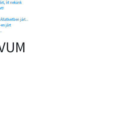
rt, írt nekünk
rt!
llatkertben járt...
-en járt
..
ÍVUM