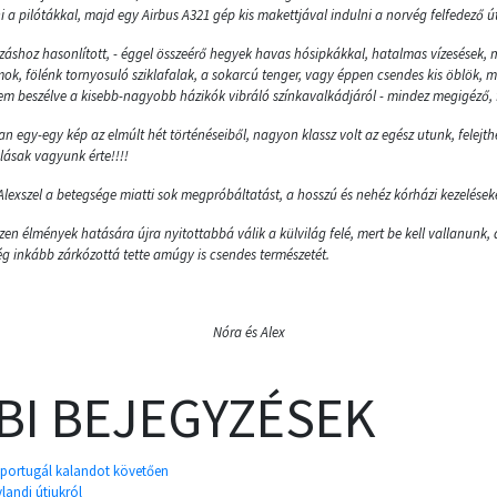
 a pilótákkal, majd egy Airbus A321 gép kis makettjával indulni a norvég felfedező útr
azáshoz hasonlított, - éggel összeérő hegyek havas hósipkákkal, hatalmas vízesések
ok, fölénk tornyosuló sziklafalak, a sokarcú tenger, vagy éppen csendes kis öblök, 
m beszélve a kisebb-nagyobb házikók vibráló színkavalkádjáról - mindez megigéző, fe
lan egy-egy kép az elmúlt hét történéseiből, nagyon klassz volt az egész utunk, felejt
ásak vagyunk érte!!!!
 Alexszel a betegsége miatti sok megpróbáltatást, a hosszú és nehéz kórházi kezelések
en élmények hatására újra nyitottabbá válik a külvilág felé, mert be kell vallanunk, 
még inkább zárkózottá tette amúgy is csendes természetét.
Nóra és Alex
BI BEJEGYZÉSEK
 portugál kalandot követően
landi útjukról