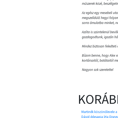
műszerek közé, beszélgetni
Az egész egy mesebeli ut
megszelídülő hegyi folyam
sorra ámulatba minket, ne
Azóta is szüntelenül bevil
gazdagodtunk, igazán hál
Mindez biztosan feledteti
Bízom benne, hogy Alex ez
kortársaitól, batátaitól 
Nagyon sok szeretettel
KORÁB
Martinék köszönőlevele a
Dávid édesapja írta Disney