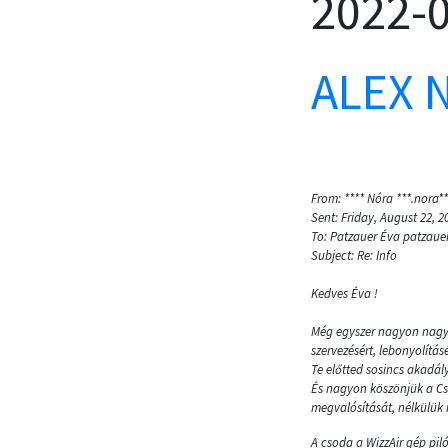
2022-
ALEX 
From: **** Nóra ***.nora
Sent: Friday, August 22, 2
To: Patzauer Éva patzau
Subject: Re: Info
Kedves Éva !
Még egyszer nagyon nagyo
szervezésért, lebonyolítá
Te előtted sosincs akadá
És nagyon köszönjük a C
megvalósítását, nélkülük 
A csoda a WizzAir gép pil