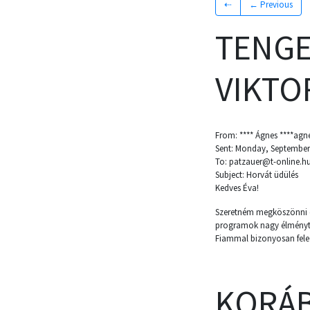
⇠
← Previous
TENGE
VIKTO
From: **** Ágnes ****ag
Sent: Monday, September 
To: patzauer@t-online.h
Subject: Horvát üdülés
Kedves Éva!
Szeretném megköszönni ez
programok nagy élményt je
Fiammal bizonyosan feledt
KORÁB