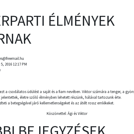
RPARTI ÉLMÉNYEK
RNAK
nes@freemail.hu
5, 2016 12:17 PM
u
t a csodálatos üdülést a saját és a fiam nevében. Viktor számára a tenger, a gyön
lentettek, életre szóló élményben lehetett részünk, hálával tartozunk érte.
eti a betegségével járó kellemetlenségeket és az átélt rossz emlékeket.
Köszönettel: Ági és Viktor
BI BEJEGYZÉSEK