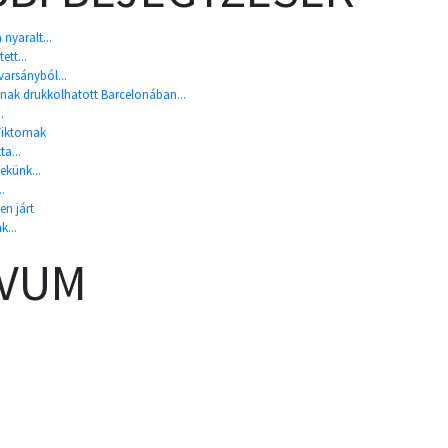
nyaralt...
ett...
arsányból...
nak drukkolhatott Barcelonában...
.
Viktornak
ta...
künk...
.
n járt
k...
ÍVUM