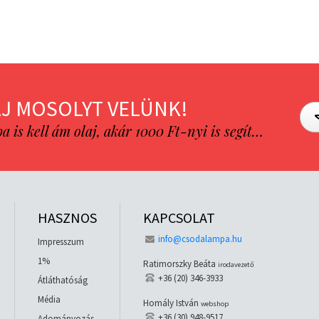
J MOSOLYT VELÜNK!
is kell ám olaj, akár 1000 Ft-nyi is segít…
HASZNOS
KAPCSOLAT
info@csodalampa.hu
Impresszum
1%
Ratimorszky Beáta
irodavezető
+36 (20) 346-3933
Átláthatóság
Média
Homály István
webshop
+36 (30) 948-9517
Adományozás