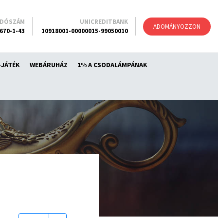
ADÓSZÁM
UNICREDITBANK
ADOMÁNYOZZON
670-1-43
10918001-00000015-99050010
-JÁTÉK
WEBÁRUHÁZ
1% A CSODALÁMPÁNAK