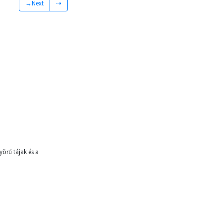
→Next
⇢
yörű tájak és a