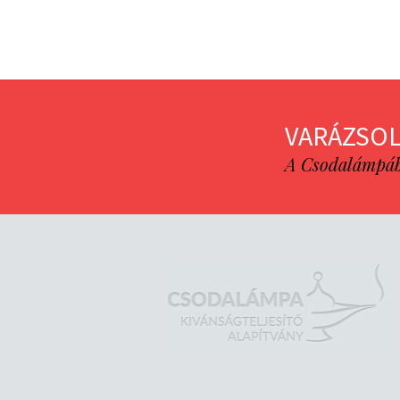
VARÁZSOL
A Csodalámpába 