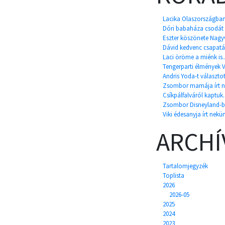
Lacika Olaszországban 
Dóri babaháza csodát t
Eszter köszönete Nagyv
Dávid kedvenc csapatá
Laci öröme a miénk is..
Tengerparti élmények 
Andris Yoda-t választot
Zsombor mamája írt ne
Csíkpálfalváról kaptuk..
Zsombor Disneyland-be
Viki édesanyja írt nekün
ARCH
Tartalomjegyzék
Toplista
2026
2026-05
2025
2024
2023