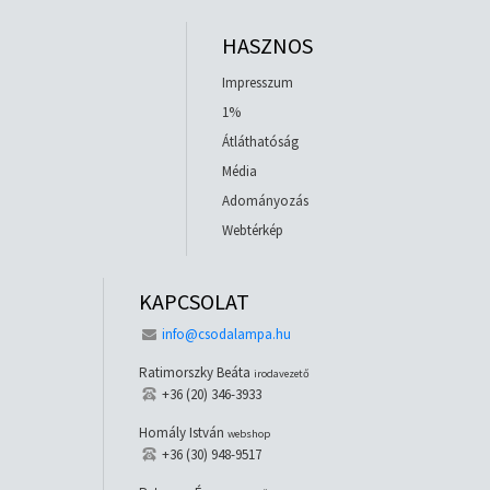
HASZNOS
Impresszum
1%
Átláthatóság
Média
Adományozás
Webtérkép
KAPCSOLAT
info@csodalampa.hu
Ratimorszky Beáta
irodavezető
+36 (20) 346-3933
Homály István
webshop
+36 (30) 948-9517