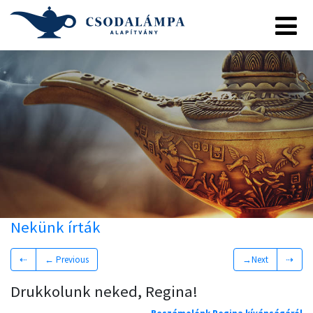
Nekünk írták
⇠
← Previous
→Next
⇢
Drukkolunk neked, Regina!