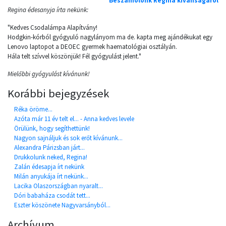
Beszámolónk Regina kívánságáról
Regina édesanyja írta nekünk:
"Kedves Csodalámpa Alapítvány!
Hodgkin-kórból gyógyuló nagylányom ma de. kapta meg ajándékukat egy
Lenovo laptopot a DEOEC gyermek haematológiai osztályán.
Hála telt szívvel köszönjük! Fél gyógyulást jelent."
Mielőbbi gyógyulást kívánunk!
Korábbi bejegyzések
Réka öröme...
Azóta már 11 év telt el... - Anna kedves levele
Örülünk, hogy segíthettünk!
Nagyon sajnáljuk és sok erőt kívánunk...
Alexandra Párizsban járt...
Drukkolunk neked, Regina!
Zalán édesapja írt nekünk
Milán anyukája írt nekünk...
Lacika Olaszországban nyaralt...
Dóri babaháza csodát tett...
Eszter köszönete Nagyvarsányból...
Archívum