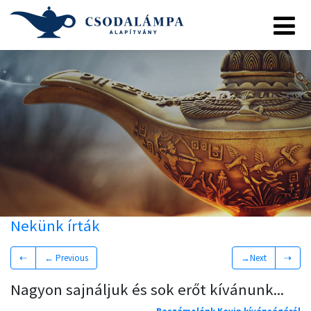
Nekünk írták
⇠
← Previous
→Next
⇢
Nagyon sajnáljuk és sok erőt kívánunk...