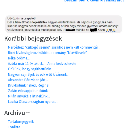
Beszámolónk Kevin kívánságáról
Korábbi bejegyzések
Mercédesz "csillogó szemű" soraihoz nem kell kommentár...
Ricsi kívánságához küldött adomány "kísérőlevele"
Réka öröme...
Azóta már 11 év telt el... - Anna kedves levele
Örülünk, hogy segíthettünk!
Nagyon sajnáljuk és sok erőt kívánunk...
Alexandra Párizsban járt...
Drukkolunk neked, Regina!
Zalán édesapja írt nekünk
Milán anyukája írt nekünk...
Lacika Olaszországban nyaralt...
Archívum
Tartalomjegyzék
Toplista