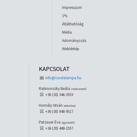
Impresszum
1%
Átláthatóság
Média
Adományozás
Webtérkép
KAPCSOLAT
info@csodalampa.hu
Ratimorszky Beáta
irodavezető
+36 (20) 346-3933
Homály István
webshop
+36 (30) 948-9517
Patzauer Éva
ügyvezető
+36 (20) 448-1557