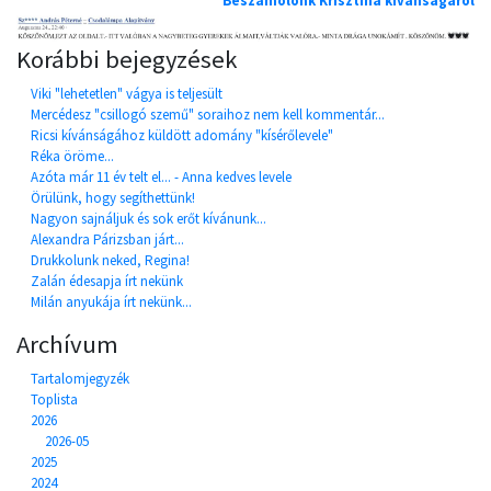
Beszámolónk Krisztina kívánságáról
Korábbi bejegyzések
Viki "lehetetlen" vágya is teljesült
Mercédesz "csillogó szemű" soraihoz nem kell kommentár...
Ricsi kívánságához küldött adomány "kísérőlevele"
Réka öröme...
Azóta már 11 év telt el... - Anna kedves levele
Örülünk, hogy segíthettünk!
Nagyon sajnáljuk és sok erőt kívánunk...
Alexandra Párizsban járt...
Drukkolunk neked, Regina!
Zalán édesapja írt nekünk
Milán anyukája írt nekünk...
Archívum
Tartalomjegyzék
Toplista
2026
2026-05
2025
2024