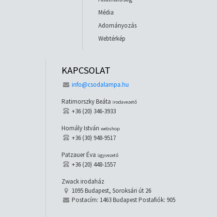
Média
Adományozás
Webtérkép
KAPCSOLAT
info@csodalampa.hu
Ratimorszky Beáta
irodavezető
+36 (20) 346-3933
Homály István
webshop
+36 (30) 948-9517
Patzauer Éva
ügyvezető
+36 (20) 448-1557
Zwack irodaház
1095 Budapest, Soroksári út 26
Postacím: 1463 Budapest Postafiók: 905