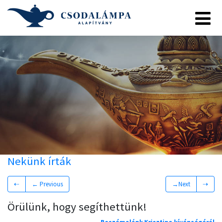
Nekünk írták
⇠
← Previous
→Next
⇢
Örülünk, hogy segíthettünk!