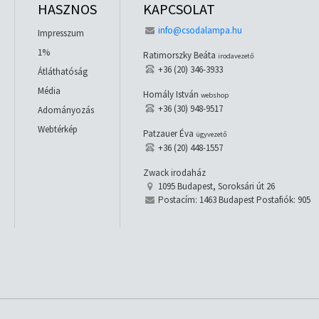
HASZNOS
KAPCSOLAT
info@csodalampa.hu
Impresszum
1%
Ratimorszky Beáta
irodavezető
+36 (20) 346-3933
Átláthatóság
Média
Homály István
webshop
+36 (30) 948-9517
Adományozás
Webtérkép
Patzauer Éva
ügyvezető
+36 (20) 448-1557
Zwack irodaház
1095 Budapest, Soroksári út 26
Postacím: 1463 Budapest Postafiók: 905