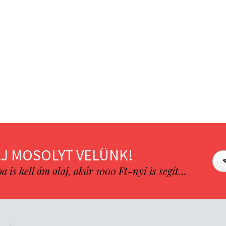
J MOSOLYT VELÜNK!
is kell ám olaj, akár 1000 Ft-nyi is segít…