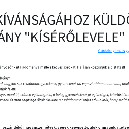
 KÍVÁNSÁGÁHOZ KÜLD
NY "KÍSÉRŐLEVELE"
Csodabogarak is gy
yozónk írta adománya mellé e kedves sorokat. Hálásan köszönjük a biztatást!
ítvány!
ájuk nagyon sok családnak, gyereknek, gyermeknek ad vigaszt abban a harcban, ami
jük felett!
es munkát, erőben egészségben, a beteg gyermekeknek jó egészséget, kitartást és a
orvosok és Isten segítsége által! Örülünk a családommal teljes szívünkből, hogy segít
 jószándékú magánszemélyek, cégek képviselői, akik önmaguk, illetve