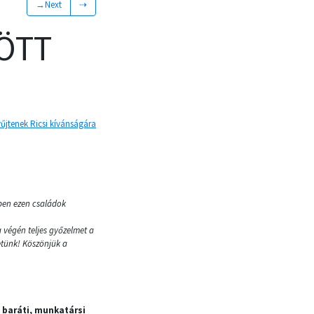
→Next
⇢
ÖTT
űjtenek Ricsi kívánságára
ben ezen családok
 végén teljes győzelmet a
hetünk! Köszönjük a
 baráti, munkatársi