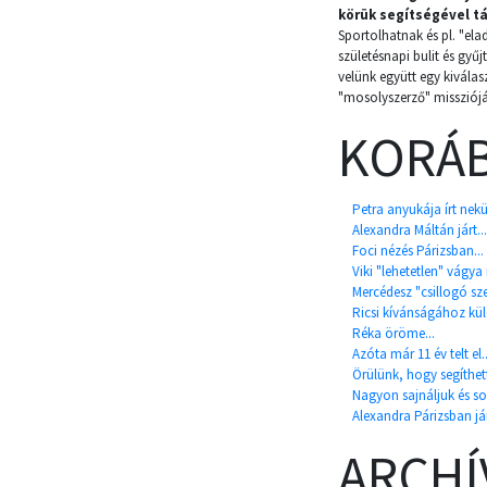
körük segítségével t
Sportolhatnak és pl. "el
születésnapi bulit és gyű
velünk együtt egy kivál
"mosolyszerző" missziójá
KORÁB
Petra anyukája írt nekü
Alexandra Máltán járt...
Foci nézés Párizsban...
Viki "lehetetlen" vágya i
Mercédesz "csillogó s
Ricsi kívánságához kül
Réka öröme...
Azóta már 11 év telt el.
Örülünk, hogy segíthet
Nagyon sajnáljuk és sok
Alexandra Párizsban jár
ARCH