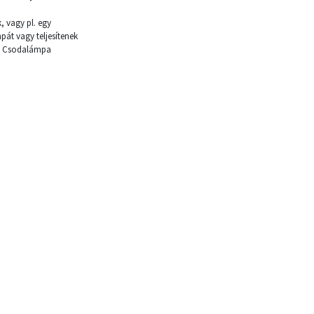
 vagy pl. egy
át vagy teljesítenek
 a Csodalámpa