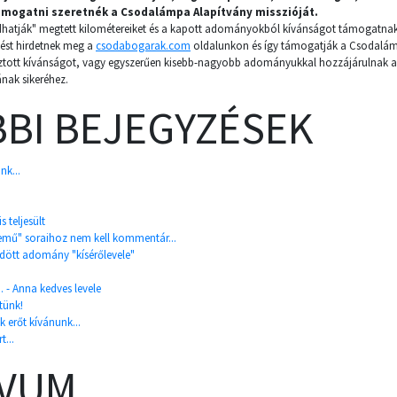
ámogatni szeretnék a Csodalámpa Alapítvány misszióját.
adhatják" megtett kilométereiket és a kapott adományokból kívánságot támogatnak,
jtést hirdetnek meg a
csodabogarak.com
oldalunkon és így támogatják a Csodalámp
asztott kívánságot, vagy egyszerűen kisebb-nagyobb adományukkal hozzájárulnak
nak sikeréhez.
BI BEJEGYZÉSEK
nk...
s teljesült
zemű" soraihoz nem kell kommentár...
dött adomány "kísérőlevele"
.. - Anna kedves levele
tünk!
 erőt kívánunk...
t...
ÍVUM