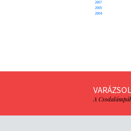
2007
2005
2004
VARÁZSOL
A Csodalámpába 