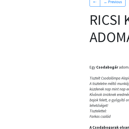
⇠
← Previous
RICSI
ADOMÁ
Egy
Csodabogár
adomán
Tisztelt Csodalámpa Alap
A tiszteletre méltó munk
küzdenek nap mint nap ere
Kívánok önöknek eredmény
bajok felett, a gyógyító 
lehetőséget!
Tisztelettel:
Farkas család
A Csodabogarak olyan