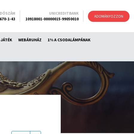
ADÓSZÁM
UNICREDITBANK
ADOMÁNYOZZON
670-1-43
10918001-00000015-99050010
-JÁTÉK
WEBÁRUHÁZ
1% A CSODALÁMPÁNAK