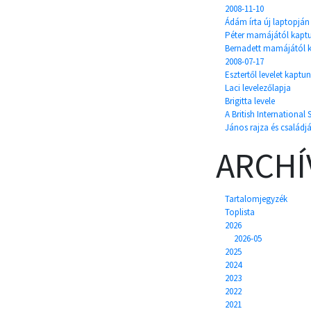
2008-11-10
Ádám írta új laptopján
Péter mamájától kaptu
Bernadett mamájától k
2008-07-17
Esztertől levelet kaptu
Laci levelezőlapja
Brigitta levele
A British Internation
János rajza és családj
ARCH
Tartalomjegyzék
Toplista
2026
2026-05
2025
2024
2023
2022
2021