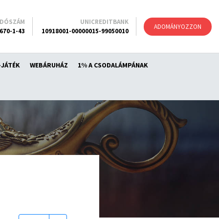
ADÓSZÁM
UNICREDITBANK
ADOMÁNYOZZON
670-1-43
10918001-00000015-99050010
-JÁTÉK
WEBÁRUHÁZ
1% A CSODALÁMPÁNAK