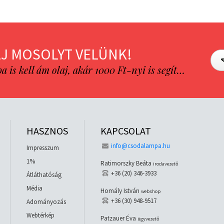
J MOSOLYT VELÜNK!
is kell ám olaj, akár 1000 Ft-nyi is segít…
HASZNOS
KAPCSOLAT
info@csodalampa.hu
Impresszum
1%
Ratimorszky Beáta
irodavezető
+36 (20) 346-3933
Átláthatóság
Média
Homály István
webshop
+36 (30) 948-9517
Adományozás
Webtérkép
Patzauer Éva
ügyvezető