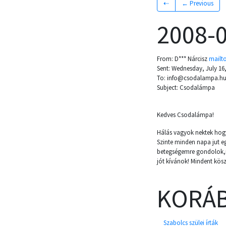
⇠
← Previous
2008-
From: D*** Nárcisz
mailt
Sent: Wednesday, July 16
To: info@csodalampa.h
Subject: Csodalámpa
Kedves Csodalámpa!
Hálás vagyok nektek hogy
Szinte minden napa jut e
betegségemre gondolok,
jót kívánok! Mindent kös
KORÁB
Szabolcs szülei írták