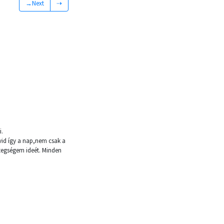
→Next
⇢
i.
vid így a nap,nem csak a
egségem ideét. Minden