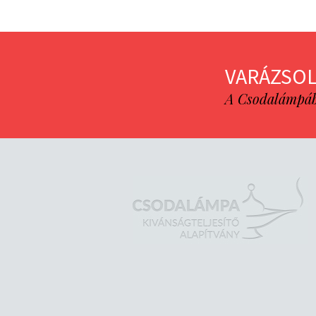
VARÁZSOL
A Csodalámpába 