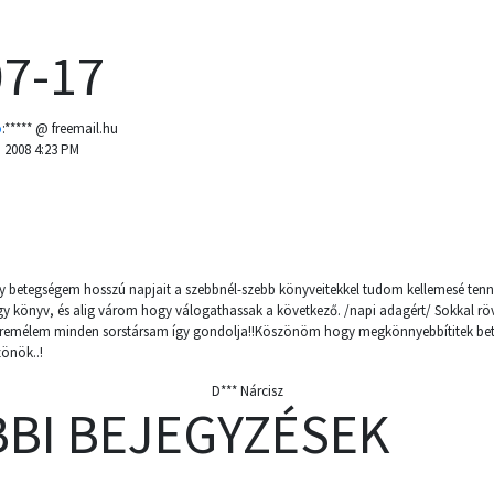
07-17
o
:***** @ freemail.hu
, 2008 4:23 PM
u
 betegségem hosszú napjait a szebbnél-szebb könyveitekkel tudom kellemesé tenn
gy könyv, és alig várom hogy válogathassak a következő. /napi adagért/ Sokkal rö
remélem minden sorstársam így gondolja!!Köszönöm hogy megkönnyebbítitek bet
zönök..!
D*** Nárcisz
BI BEJEGYZÉSEK