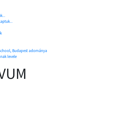
k...
aptuk...
nk
al School, Budapest adománya
ának levele
ÍVUM