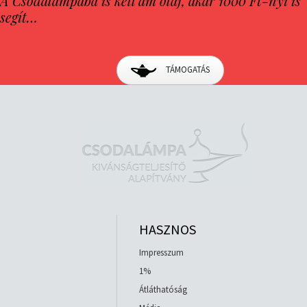
A Csodalámpába is kell ám olaj, akár 1000 Ft-nyi is
segít…
TÁMOGATÁS
HASZNOS
Impresszum
1%
Átláthatóság