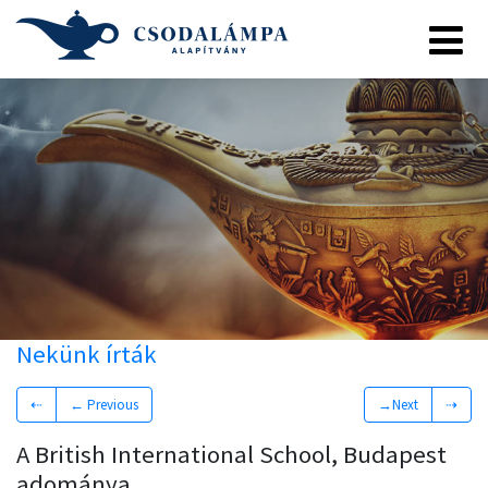
Nekünk írták
⇠
← Previous
→Next
⇢
A British International School, Budapest
adománya