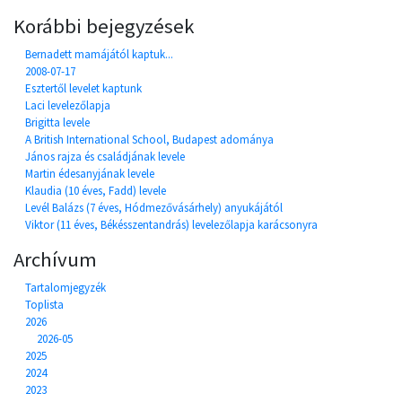
Korábbi bejegyzések
Bernadett mamájától kaptuk...
2008-07-17
Esztertől levelet kaptunk
Laci levelezőlapja
Brigitta levele
A British International School, Budapest adománya
János rajza és családjának levele
Martin édesanyjának levele
Klaudia (10 éves, Fadd) levele
Levél Balázs (7 éves, Hódmezővásárhely) anyukájától
Viktor (11 éves, Békésszentandrás) levelezőlapja karácsonyra
Archívum
Tartalomjegyzék
Toplista
2026
2026-05
2025
2024
2023