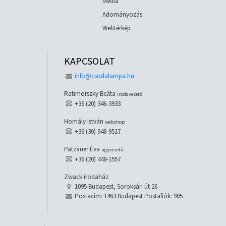
Média
Adományozás
Webtérkép
KAPCSOLAT
info@csodalampa.hu
Ratimorszky Beáta
irodavezető
+36 (20) 346-3933
Homály István
webshop
+36 (30) 948-9517
Patzauer Éva
ügyvezető
+36 (20) 448-1557
Zwack irodaház
1095 Budapest, Soroksári út 26
Postacím: 1463 Budapest Postafiók: 905