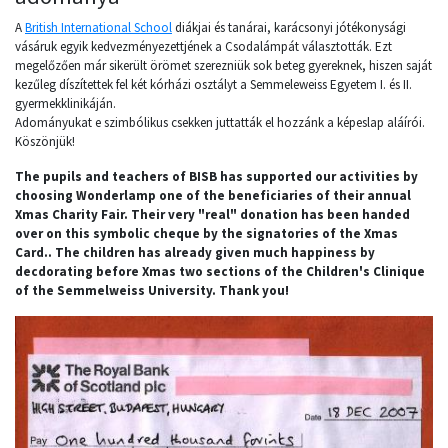
A
British International School
diákjai és tanárai, karácsonyi jótékonysági
vásáruk egyik kedvezményezettjének a Csodalámpát választották. Ezt
megelőzően már sikerült örömet szerezniük sok beteg gyereknek, hiszen saját
kezűleg díszítettek fel két kórházi osztályt a Semmeleweiss Egyetem I. és II.
gyermekklinikáján.
Adományukat e szimbólikus csekken juttatták el hozzánk a képeslap aláírói.
Köszönjük!
The pupils and teachers of BISB has supported our activities by
choosing Wonderlamp one of the beneficiaries of their annual
Xmas Charity Fair. Their very "real" donation has been handed
over on this symbolic cheque by the signatories of the Xmas
Card.. The children has already given much happiness by
decdorating before Xmas two sections of the Children's Clinique
of the Semmelweiss University. Thank you!