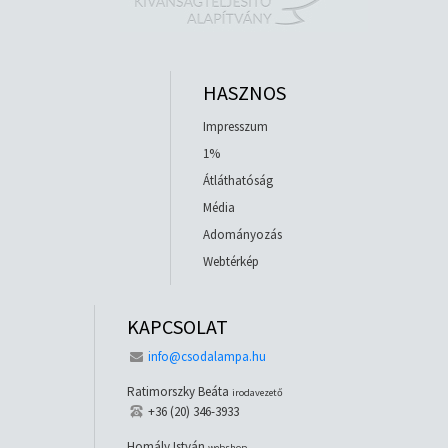
HASZNOS
Impresszum
1%
Átláthatóság
Média
Adományozás
Webtérkép
KAPCSOLAT
info@csodalampa.hu
Ratimorszky Beáta
irodavezető
+36 (20) 346-3933
Homály István
webshop