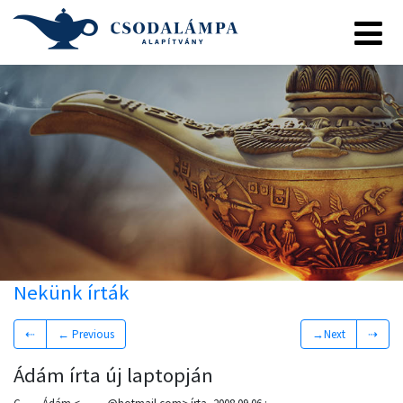
Nekünk írták
⇠
← Previous
→Next
⇢
Ádám írta új laptopján