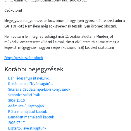
C....... Ádám <..........@hotmail.com> írta, 2008.09.06.:
Csókolom!
Mégegyszer nagyon szépen köszönöm, hogy ilyen gyorsan át tetszett adni a
LAPTOP-ot:) Remélem még sok gyereknek tetszik ilyen örömet okozrni.
Nem voltam fenn tegnap sokáig:) már 11 órakor aludtam. Minden jól
működik. Amit tetszett küldeni í e-mail címet elküldtem rá a levelet meg a
képeket. mégegyszer nagyon szépen köszönöm:))) képeket csatoltam
Fényképes beszámolónk
Korábbi bejegyzések
Dani édesanyja írt nekünk...
Renáta írta a "kívánságán"...
Sikeres a Csodalámpa-Libri könyvsarok
Szabolcs szülei írták
2008-11-10
Ádám írta új laptopján
Péter mamájától kaptuk...
Bernadett mamájától kaptuk...
2008-07-17
Esztertől levelet kaptunk