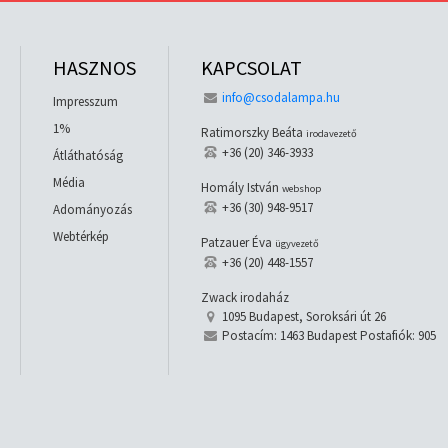
HASZNOS
KAPCSOLAT
info@csodalampa.hu
Impresszum
1%
Ratimorszky Beáta
irodavezető
+36 (20) 346-3933
Átláthatóság
Média
Homály István
webshop
+36 (30) 948-9517
Adományozás
Webtérkép
Patzauer Éva
ügyvezető
+36 (20) 448-1557
Zwack irodaház
1095 Budapest, Soroksári út 26
Postacím: 1463 Budapest Postafiók: 905