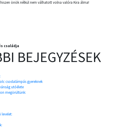
 hiszen önök nélkül nem válhatott volna valóra Kira álma!
és családja
BI BEJEGYZÉSEK
:
olc csodalámpás gyereknek
ívánság utóélete
yon megörültünk:
 levelet:
k: