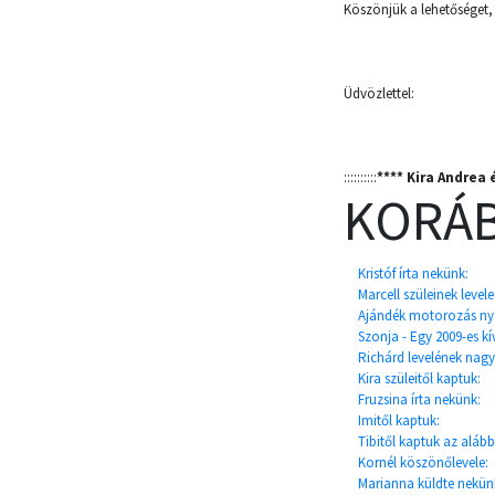
Köszönjük a lehetőséget,
Üdvözlettel:
::::::::::
**** Kira Andrea 
KORÁB
Kristóf írta nekünk:
Marcell szüleinek levele
Ajándék motorozás ny
Szonja - Egy 2009-es k
Richárd levelének nag
Kira szüleitől kaptuk:
Fruzsina írta nekünk:
Imitől kaptuk:
Tibitől kaptuk az alábbi
Kornél köszönőlevele:
Marianna küldte nekün