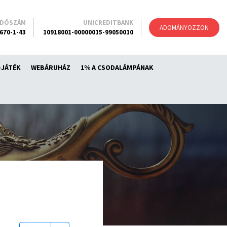
ADÓSZÁM
UNICREDITBANK
ADOMÁNYOZZON
670-1-43
10918001-00000015-99050010
-JÁTÉK
WEBÁRUHÁZ
1% A CSODALÁMPÁNAK