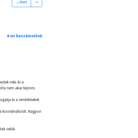
→Next
⇢
A mi beszámolónk
ztek neki és a
óta nem akar kijönni.
ogatja ki a rendeléseket.
a koordinátorát. Nagyon
tak velük.