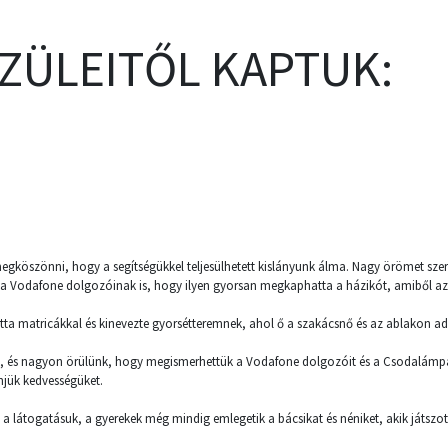
SZÜLEITŐL KAPTUK:
egköszönni, hogy a segítségükkel teljesülhetett kislányunk álma. Nagy örömet szere
k a Vodafone dolgozóinak is, hogy ilyen gyorsan megkaphatta a házikót, amiből az
totta matricákkal és kinevezte gyorsétteremnek, ahol ő a szakácsnő és az ablakon ad
 és nagyon örülünk, hogy megismerhettük a Vodafone dolgozóit és a Csodalámp
njük kedvességüket.
t a látogatásuk, a gyerekek még mindig emlegetik a bácsikat és néniket, akik játszot