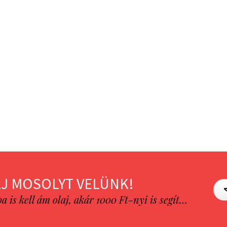
J MOSOLYT VELÜNK!
is kell ám olaj, akár 1000 Ft-nyi is segít…