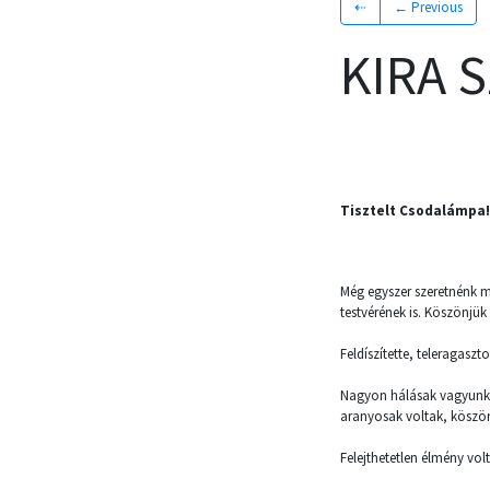
⇠
← Previous
KIRA 
Tisztelt Csodalámpa!
Még egyszer szeretnénk m
testvérének is. Köszönjü
Feldíszítette, teleragasz
Nagyon hálásak vagyunk,
aranyosak voltak, köszö
Felejthetetlen élmény vol