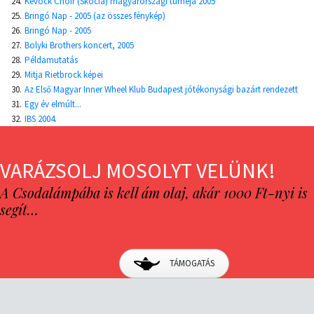
24.
Kevock Choir (Skócia) magyarországi turnéja 2005
25.
Bringó Nap - 2005 (az összes fénykép)
26.
Bringó Nap - 2005
27.
Bolyki Brothers koncert, 2005
28.
Példamutatás
29.
Mitja Rietbrock képei
30.
Az Első Magyar Inner Wheel Klub Budapest jótékonysági bazárt rendezett
31.
Egy év elmúlt...
32.
IBS 2004.
VARÁZSOLJ MOSOLYT VELÜNK!
A Csodalámpába is kell ám olaj, akár 1000 Ft-nyi is
segít…
TÁMOGATÁS