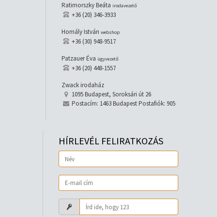
Ratimorszky Beáta
irodavezető
+36 (20) 346-3933
Homály István
webshop
+36 (30) 948-9517
Patzauer Éva
ügyvezető
+36 (20) 448-1557
Zwack irodaház
1095 Budapest, Soroksári út 26
Postacím: 1463 Budapest Postafiók: 905
HÍRLEVÉL FELIRATKOZÁS