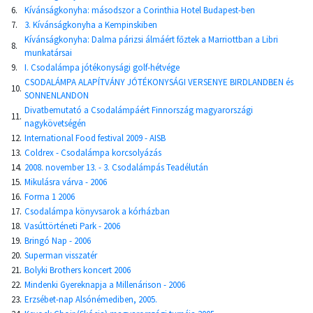
6.
Kívánságkonyha: másodszor a Corinthia Hotel Budapest-ben
7.
3. Kívánságkonyha a Kempinskiben
Kívánságkonyha: Dalma párizsi álmáért főztek a Marriottban a Libri
8.
munkatársai
9.
I. Csodalámpa jótékonysági golf-hétvége
CSODALÁMPA ALAPÍTVÁNY JÓTÉKONYSÁGI VERSENYE BIRDLANDBEN és
10.
SONNENLANDON
Divatbemutató a Csodalámpáért Finnország magyarországi
11.
nagykövetségén
12.
International Food festival 2009 - AISB
13.
Coldrex - Csodalámpa korcsolyázás
14.
2008. november 13. - 3. Csodalámpás Teadélután
15.
Mikulásra várva - 2006
16.
Forma 1 2006
17.
Csodalámpa könyvsarok a kórházban
18.
Vasúttörténeti Park - 2006
19.
Bringó Nap - 2006
20.
Superman visszatér
21.
Bolyki Brothers koncert 2006
22.
Mindenki Gyereknapja a Millenárison - 2006
23.
Erzsébet-nap Alsónémediben, 2005.