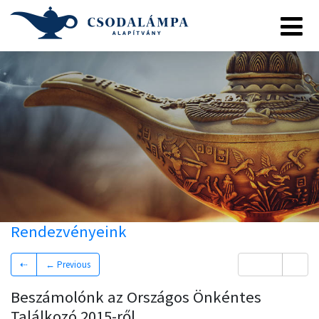
Rendezvényeink
⇠
← Previous
→Next
⇢
Beszámolónk az Országos Önkéntes
Találkozó 2015-ről