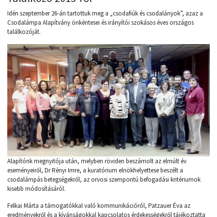
Idén szeptember 26-án tartottuk meg a „csodafiúk és csodalányok”, azaz a
Csodalámpa Alapítvány önkéntesei és irányítói szokásos éves országos
találkozóját.
Alapítónk megnyitója után, melyben röviden beszámolt az elmúlt év
eseményeiről, Dr Rényi Imre, a kuratórium elnökhelyettese beszélt a
csodalámpás betegségekről, az orvosi szempontú befogadási kritériumok
kisebb módosításáról.
Felkai Márta a támogatókkal való kommunikációról, Patzauer Éva az
eredményekről és a kívánságokkal kapcsolatos érdekességekről tájékoztatta