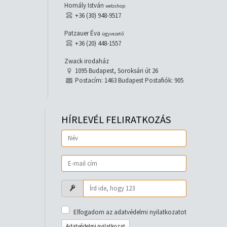
Homály István
webshop
+36 (30) 948-9517
Patzauer Éva
ügyvezető
+36 (20) 448-1557
Zwack irodaház
1095 Budapest, Soroksári út 26
Postacím: 1463 Budapest Postafiók: 905
HÍRLEVÉL FELIRATKOZÁS
Elfogadom az adatvédelmi nyilatkozatot
Adatvédelmi nyilatkozat