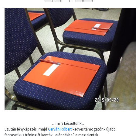
... mi is készültünk...
Ezután fényképezés, majd
Gerván Róbert
kedves támogatónk újabb
fantasztikus tréningjét kapták „ajándékba” a megjelentek