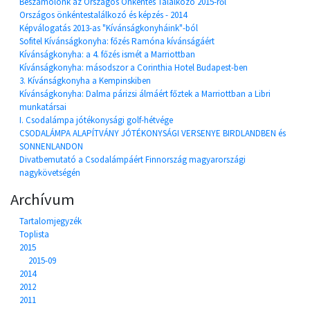
Beszámolónk az Országos Önkéntes Találkozó 2015-ről
Országos önkéntestalálkozó és képzés - 2014
Képválogatás 2013-as "Kívánságkonyháink"-ból
Sofitel Kívánságkonyha: főzés Ramóna kívánságáért
Kívánságkonyha: a 4. főzés ismét a Marriottban
Kívánságkonyha: másodszor a Corinthia Hotel Budapest-ben
3. Kívánságkonyha a Kempinskiben
Kívánságkonyha: Dalma párizsi álmáért főztek a Marriottban a Libri
munkatársai
I. Csodalámpa jótékonysági golf-hétvége
CSODALÁMPA ALAPÍTVÁNY JÓTÉKONYSÁGI VERSENYE BIRDLANDBEN és
SONNENLANDON
Divatbemutató a Csodalámpáért Finnország magyarországi
nagykövetségén
Archívum
Tartalomjegyzék
Toplista
2015
2015-09
2014
2012
2011