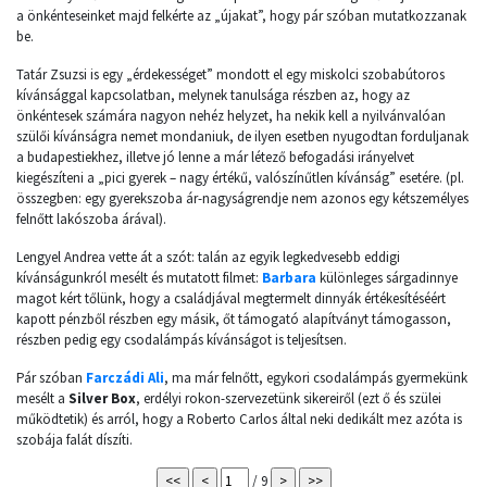
a önkénteseinket majd felkérte az „újakat”, hogy pár szóban mutatkozzanak
be.
Tatár Zsuzsi is egy „érdekességet” mondott el egy miskolci szobabútoros
kívánsággal kapcsolatban, melynek tanulsága részben az, hogy az
önkéntesek számára nagyon nehéz helyzet, ha nekik kell a nyilvánvalóan
szülői kívánságra nemet mondaniuk, de ilyen esetben nyugodtan forduljanak
a budapestiekhez, illetve jó lenne a már létező befogadási irányelvet
kiegészíteni a „pici gyerek – nagy értékű, valószínűtlen kívánság” esetére. (pl.
összegben: egy gyerekszoba ár-nagyságrendje nem azonos egy kétszemélyes
felnőtt lakószoba árával).
Lengyel Andrea vette át a szót: talán az egyik legkedvesebb eddigi
kívánságunkról mesélt és mutatott filmet:
Barbara
különleges sárgadinnye
magot kért tőlünk, hogy a családjával megtermelt dinnyák értékesítéséért
kapott pénzből részben egy másik, őt támogató alapítványt támogasson,
részben pedig egy csodalámpás kívánságot is teljesítsen.
Pár szóban
Farczádi Ali
, ma már felnőtt, egykori csodalámpás gyermekünk
mesélt a
Silver Box
, erdélyi rokon-szervezetünk sikereiről (ezt ő és szülei
működtetik) és arról, hogy a Roberto Carlos által neki dedikált mez azóta is
szobája falát díszíti.
/ 9