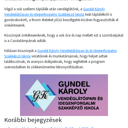
Végül a sok szellemi táplálék után vendéglátónk, a
Gundel Károly
Vendéglátóipari és Idegenforgalmi Szakképző Iskola
testi táplálékról is
gondoskodott, a finom ételeket jóízű beszélgetés közben fogyasztották el
önkénteseink.
Köszönjük önkéteseinknek, hogy a sok óra és nap mellett ezt a szombatjukat
is a Csodalámpának adták.
Hálásan köszönjük a
Gundel Károly Vendéglátóipari és és Idegenforgalmi
Szakképző Iskola
vezetőinek és munkatársainak, hogy helyet adtak
találkozónak, és aranyos diákjaiknak, hogy segítettek a program
szervezésében és zökkenőmentes lebonyolításában.
Korábbi bejegyzések