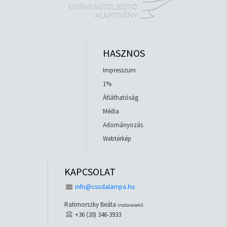
HASZNOS
Impresszum
1%
Átláthatóság
Média
Adományozás
Webtérkép
KAPCSOLAT
info@csodalampa.hu
Ratimorszky Beáta
irodavezető
+36 (20) 346-3933