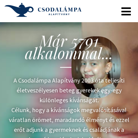
Már 5791
alkalommal...
A Csodalámpa Alapítvány 2003 óta teljesíti
életveszélyesen beteg gyerekek egy-egy
különleges kívánságát.
Célunk, hogy a kívánságok megvalósításával
váratlan örömet, maradandó élményt és ezzel
erőt adjunk a gyermeknek és családjának a