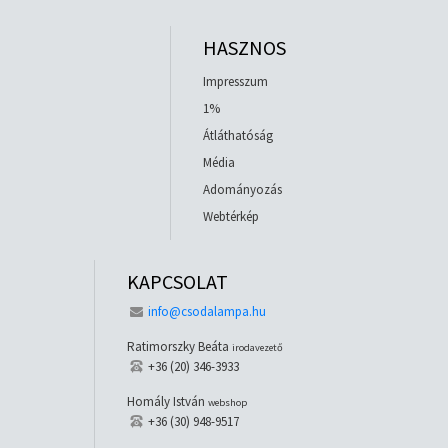
HASZNOS
Impresszum
1%
Átláthatóság
Média
Adományozás
Webtérkép
KAPCSOLAT
info@csodalampa.hu
Ratimorszky Beáta
irodavezető
+36 (20) 346-3933
Homály István
webshop
+36 (30) 948-9517