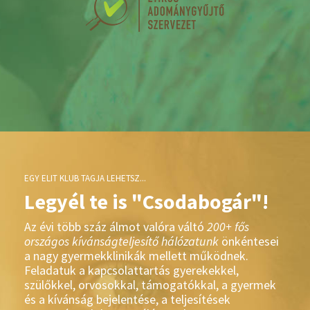
EGY ELIT KLUB TAGJA LEHETSZ...
Legyél te is "Csodabogár"!
Az évi több száz álmot valóra váltó
200+ fős
országos kívánságteljesítő hálózatunk
önkéntesei
a nagy gyermekklinikák mellett működnek.
Feladatuk a kapcsolattartás gyerekekkel,
szülőkkel, orvosokkal, támogatókkal, a gyermek
és a kívánság bejelentése, a teljesítések