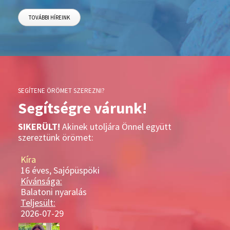
TOVÁBBI HÍREINK
SEGÍTENE ÖRÖMET SZEREZNI?
Segítségre várunk!
SIKERÜLT!
Akinek utoljára Önnel együtt
szereztünk örömet:
Kíra
16 éves, Sajópüspöki
Kívánsága:
Balatoni nyaralás
Teljesült:
2026-07-29