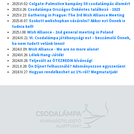
2025.VI.02:
Colgate-Palmolive kampány 50 csodalámpás álomért
2025.V.26:
Csodalámpa Országos Önkéntes találkozó - 2025
2025.V.23:
Gathering in Prague: The 3rd Wish Alliance Meeting
2025.III.07:
Szokott webshopban vásárolni? Akkor ezt Önnek is
tudnia kell!
2025.I.08:
WIsh Alliance - 2nd general meeting in Poland
2024.XI.21:
VI. Csodalámpa jótékonysági est – beszámoló Önnek,
ha nem tudott velünk lenni!
2024.X.09:
Wish Alliance - We are no more alone!
2024.VI.26:
Lélek-Hang-Játék!
2024.III.28:
Teljesült az ÖTEZREDIK kívánság!
2021.II.28:
Ön Díjnet felhasználó? Adományozzon egyszerűen!
2018.IV.27:
Hogyan rendelkezhet az 1%-ról? Megmutatjuk!