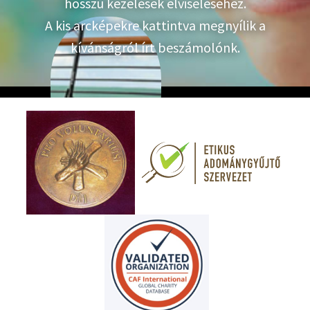
hosszú kezelések elviseléséhez.
A kis arcképekre kattintva megnyílik a
kívánságról írt beszámolónk.