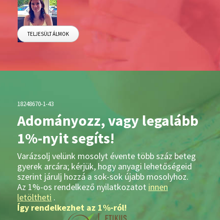
TELJESÜLT ÁLMOK
18248670-1-43
Adományozz, vagy legalább
1%-nyit segíts!
Varázsolj velünk mosolyt évente több száz beteg
gyerek arcára; kérjük, hogy anyagi lehetőségeid
szerint járulj hozzá a sok-sok újabb mosolyhoz.
Az 1%-os rendelkező nyilatkozatot
innen
letöltheti
.
Így rendelkezhet az 1%-ról!