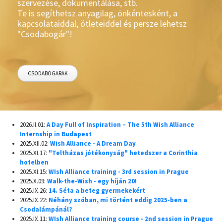
szervezése, dokumentálása, stb.
Te is segíthetsz anyagilag, önkéntesként, a
kapcsolataiddal, ötleteiddel és persze lehetsz
"Csodabogár"!
CSODABOGARAK
2026.II.01:
A Day Full of Inspiration – The 5th Wish Alliance
Internship in Budapest
2025.XII.02:
Wish Alliance - A Dream Day
2025.XI.17:
"Teltházas jótékonyság" hetedszer a Corinthia
hotelben
2025.XI.15:
WIsh Alliance training - 3rd session in Prague
2025.X.09:
Walk-the-Wish - egy híján 20!
2025.IX.26:
14. Séta a beteg gyermekekért
2025.IX.22:
Néhány szóban, mi történt eddig 2025-ben a
Csodalámpánál?
2025.IX.11:
WIsh Alliance training course - 2nd session in Prague