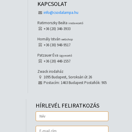
KAPCSOLAT
info@csodalampa.hu
Ratimorszky Beáta
irodavezető
+36 (20) 346-3933
Homály István
webshop
+36 (30) 948-9517
Patzauer Éva
ügyvezető
+36 (20) 448-1557
Zwack irodaház
1095 Budapest, Soroksári út 26
Postacím: 1463 Budapest Postafiók: 905
HÍRLEVÉL FELIRATKOZÁS