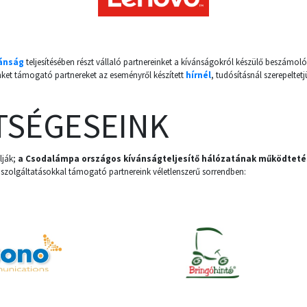
ánság
teljesítésében részt vállaló partnereinket a kívánságokról készülő beszámolók
ket támogató partnereket az eseményről készített
hírnél
, tudósításnál szerepeltetj
TSÉGESEINK
lják;
a Csodalámpa országos kívánságteljesítő hálózatának működteté
szolgáltatásokkal támogató partnereink véletlenszerű sorrendben: