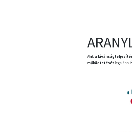
ARANY
Akik
a kívánságteljesít
é
működtetését
legalább