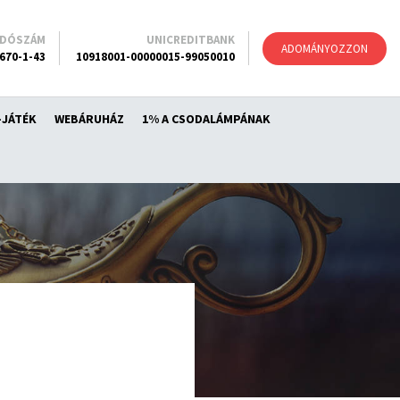
ADÓSZÁM
UNICREDITBANK
ADOMÁNYOZZON
670-1-43
10918001-00000015-99050010
-JÁTÉK
WEBÁRUHÁZ
1% A CSODALÁMPÁNAK