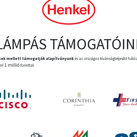
LÁMPÁS TÁMOGATÓIN
ések mellett támogatják alapítványunk
és az országos kívánságteljesítő hálóz
vi 1 millió
forinttal: