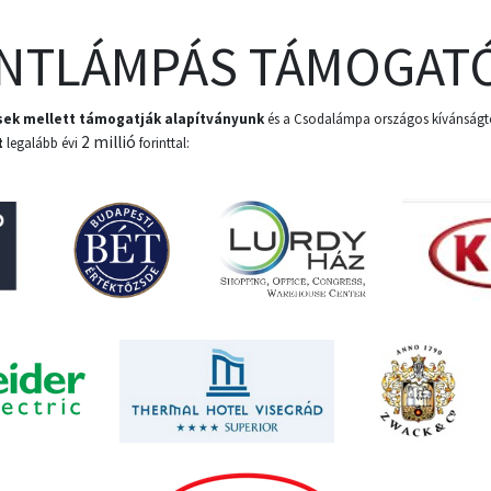
NTLÁMPÁS TÁMOGAT
ések mellett támogatják alapítványunk
és a Csodalámpa országos kívánságtelj
2 millió
t
legalább évi
forinttal: