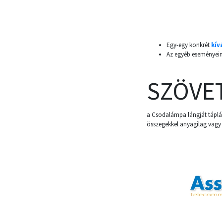
Egy-egy konkrét
kív
Az egyéb eseményein
SZÖVE
a Csodalámpa lángját táplá
összegekkel anyagilag vagy 