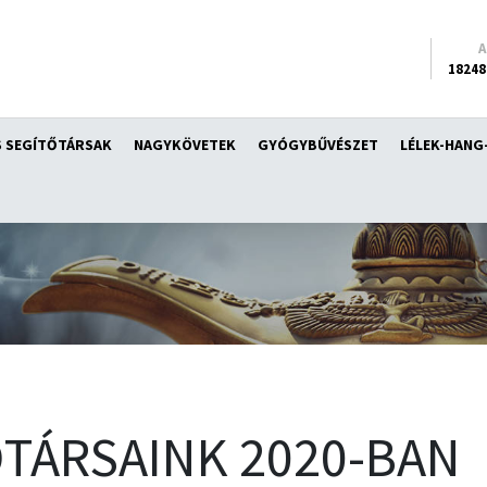
18248
 SEGÍTŐTÁRSAK
NAGYKÖVETEK
GYÓGYBŰVÉSZET
LÉLEK-HANG
TÁRSAINK 2020-BAN