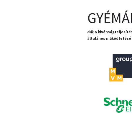
GYÉMÁ
Akik
a kívánságteljesít
általános működtetésé