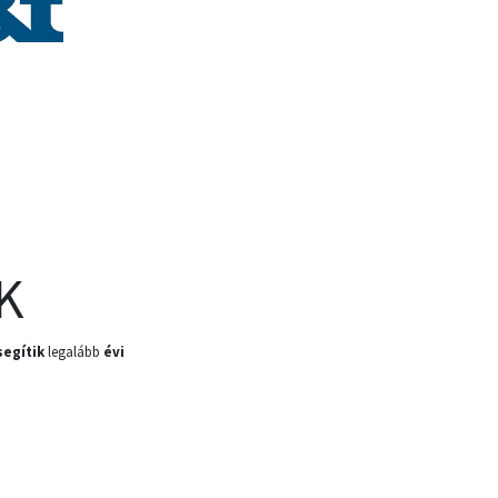
K
egítik
legalább
évi