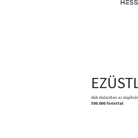
EZÜST
Akik elsősorban az alapítván
500.000 forinttal
: