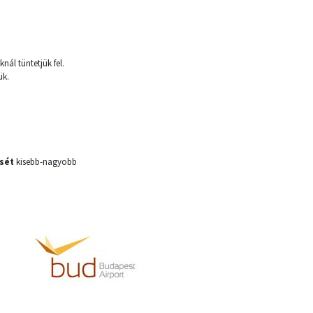
nál tüntetjük fel.
ük.
sét
kisebb-nagyobb