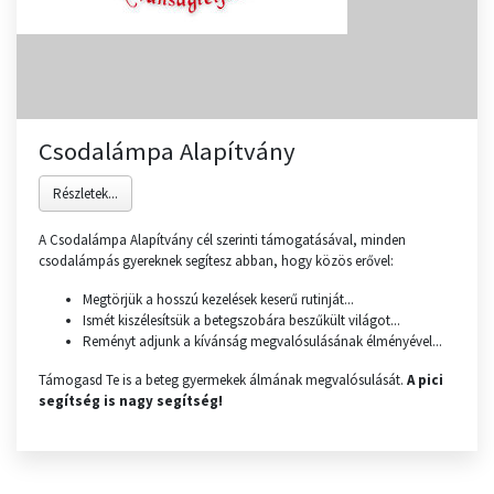
Csodalámpa Alapítvány
Részletek...
A Csodalámpa Alapítvány cél szerinti támogatásával, minden
csodalámpás gyereknek segítesz abban, hogy közös erővel:
Megtörjük a hosszú kezelések keserű rutinját...
Ismét kiszélesítsük a betegszobára beszűkült világot...
Reményt adjunk a kívánság megvalósulásának élményével...
Támogasd Te is a beteg gyermekek álmának megvalósulását.
A pici
segítség is nagy segítség!