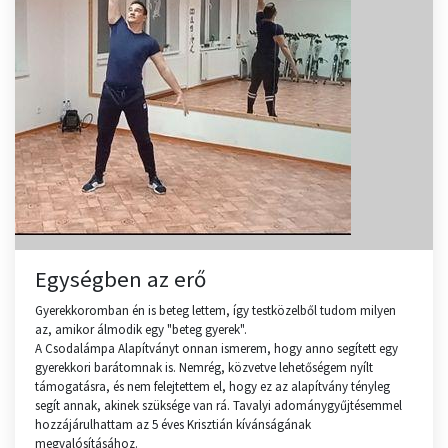
Egységben az erő
Gyerekkoromban én is beteg lettem, így testközelből tudom milyen
az, amikor álmodik egy "beteg gyerek".
A Csodalámpa Alapítványt onnan ismerem, hogy anno segített egy
gyerekkori barátomnak is. Nemrég, közvetve lehetőségem nyílt
támogatásra, és nem felejtettem el, hogy ez az alapítvány tényleg
segít annak, akinek szüksége van rá. Tavalyi adománygyűjtésemmel
hozzájárulhattam az 5 éves Krisztián kívánságának
megvalósításához.