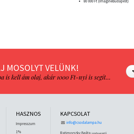
80 000 Ft (ImagineBudapest)
J MOSOLYT VELÜNK!
is kell ám olaj, akár 1000 Ft-nyi is segít…
HASZNOS
KAPCSOLAT
info@csodalampa.hu
Impresszum
1%
Ratimorszky Beáta
irodavezető