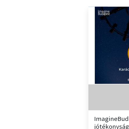
ImagineBud
jótékonyság