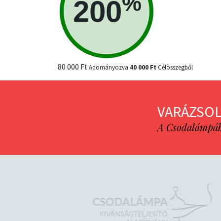
%
200
80 000 Ft
Adományozva
40 000 Ft
Célösszegből
VARÁZSOL
A Csodalámpába 