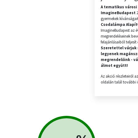
A tematikus városi
ImagineBudapest
2
gyermekek kívánságait
Csodalámpa Alapít
ImagineBudapest az év
megrendeléseinek bevé
felajánlásaiból teljesí
Szeretettel várjuk
legyenek magánsz
megrendelőink - vá
álmot együtt!
Az akció részleteiről
oldalán talál további 