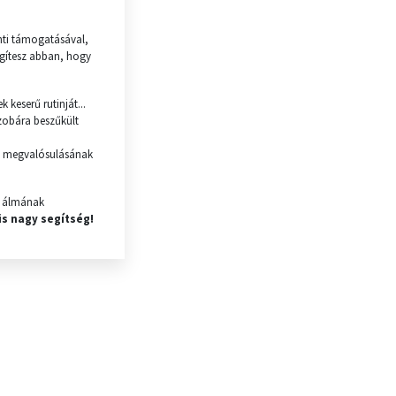
nti támogatásával,
gítesz abban, hogy
 keserű rutinját...
szobára beszűkült
g megvalósulásának
k álmának
 is nagy segítség!