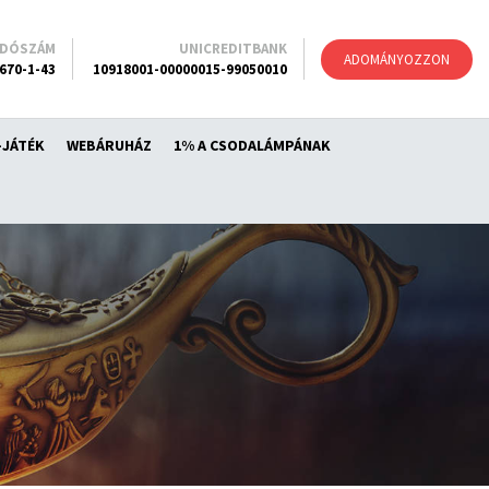
ADÓSZÁM
UNICREDITBANK
ADOMÁNYOZZON
670-1-43
10918001-00000015-99050010
-JÁTÉK
WEBÁRUHÁZ
1% A CSODALÁMPÁNAK