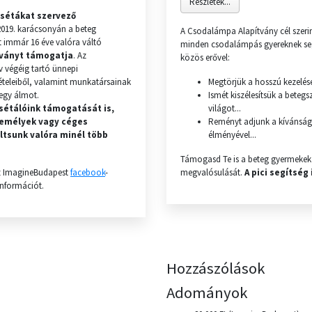
Részletek...
 sétákat szervező
019. karácsonyán a beteg
A Csodalámpa Alapítvány cél szeri
 immár 16 éve valóra váltó
minden csodalámpás gyereknek se
ványt támogatja
. Az
közös erővel:
 végéig tartó ünnepi
teleiből, valamint munkatársainak
Megtörjük a hosszú kezelések
t egy álmot.
Ismét kiszélesítsük a beteg
 sétálóink támogatását is,
világot...
emélyek vagy céges
Reményt adjunk a kívánsá
ltsunk valóra minél több
élményével...
Támogasd Te is a beteg gyermeke
 az ImagineBudapest
facebook
-
megvalósulását.
A pici segítség
információt.
Hozzászólások
Adományok