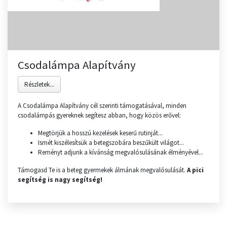
Csodalámpa Alapítvány
Részletek...
A Csodalámpa Alapítvány cél szerinti támogatásával, minden
csodalámpás gyereknek segítesz abban, hogy közös erővel:
Megtörjük a hosszú kezelések keserű rutinját...
Ismét kiszélesítsük a betegszobára beszűkült világot...
Reményt adjunk a kívánság megvalósulásának élményével...
Támogasd Te is a beteg gyermekek álmának megvalósulását.
A pici
segítség is nagy segítség!