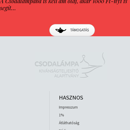
A Csodalámpába is kell ám olaj, akár 1000 Ft-nyi is
segít…
TÁMOGATÁS
HASZNOS
Impresszum
1%
Átláthatóság