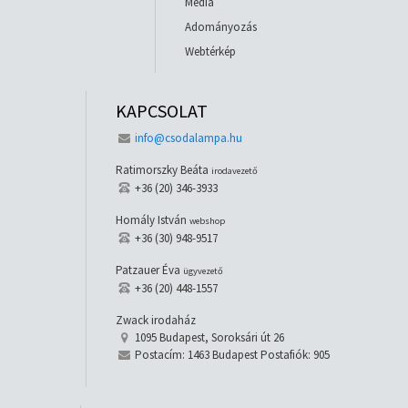
Média
Adományozás
Webtérkép
KAPCSOLAT
info@csodalampa.hu
Ratimorszky Beáta
irodavezető
+36 (20) 346-3933
Homály István
webshop
+36 (30) 948-9517
Patzauer Éva
ügyvezető
+36 (20) 448-1557
Zwack irodaház
1095 Budapest, Soroksári út 26
Postacím: 1463 Budapest Postafiók: 905