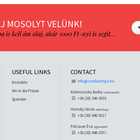
J MOSOLYT VELÜNK!
is kell ám olaj, akár 1000 Ft-nyi is segít…
USEFUL LINKS
CONTACT
info@csodalampa.hu
Kontakte
Wir in die Presse
Ratimorszky Beáta
irodavezető
+36 (20) 346-3933
Spenden
Homály István
webshop
+36 (30) 948-9517
Patzauer Éva
ügyvezető
+36 (20) 448-1557