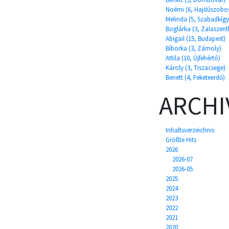
Noémi (6, Hajdúszobo
Melinda (5, Szabadkíg
Boglárka (3, Zalaszent
Abigail (15, Budapest)
Bíborka (3, Zámoly)
Attila (10, Újfehértó)
Károly (3, Tiszacsege)
Benett (4, Feketeerdő)
ARCHI
Inhaltsverzeichnis
Größte Hits
2026
2026-07
2026-05
2025
2024
2023
2022
2021
2020