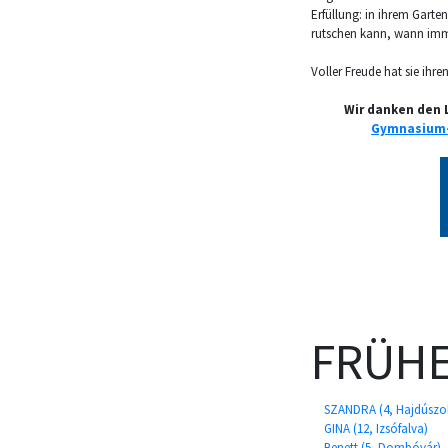
Erfüllung: in ihrem Garte
rutschen kann, wann imm
Voller Freude hat sie ihre
Wir danken den 
Gymnasium-
FRÜHE
SZANDRA (4, Hajdúszo
GINA (12, Izsófalva)
Benett (5, Dombóvár)