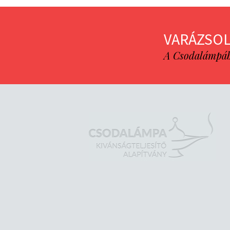
VARÁZSOL
A Csodalámpába 