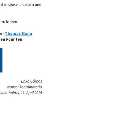
sten spielen, klettern und
s zu locken.
der
Thomas Mann
llen konnten.
Erika Gárdos
Wunschkoordinatorin
szentbalázs, 11. April 2025