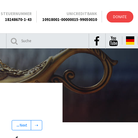
STEUERNUMMER
UNICREDITBANK
DONATE
18248670-1-43
10918001-00000015-99050010
→Next
⇢