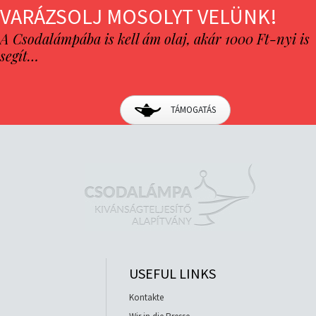
VARÁZSOLJ MOSOLYT VELÜNK!
A Csodalámpába is kell ám olaj, akár 1000 Ft-nyi is
segít…
TÁMOGATÁS
USEFUL LINKS
Kontakte