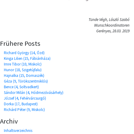
Tünde Végh, László Szabó
Wunschkoordinatoren
Gerényes, 28.03. 2019
Frühere Posts
Richard György (14, Ózd)
Kinga Lilien (15, Fábiánháza)
Imre Tibor (10, Miskolc)
Hunor (18, Szigetújfalu)
Hajnalka (15, Domaszék)
Géza (9, Törökszentmiklós)
Bence (4, Soltvadkert)
Sándor Milán (4, Hódmezővásárhely)
József (4, Fehérvárcsurgó)
Dorka (17, Budapest)
Richárd Péter (9, Miskolc)
Archiv
Inhaltsverzeichnis