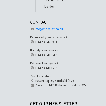
Wir in die Presse
Spenden
CONTACT
info@csodalampa.hu
Ratimorszky Beáta
irodavezető
+36 (20) 346-3933
Homály István
webshop
+36 (30) 948-9517
Patzauer Éva
ügyvezető
+36 (20) 448-1557
Zwack irodaház
1095 Budapest, Soroksári út 26
Postacím: 1463 Budapest Postafiók: 905
GET OUR NEWSLETTER