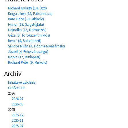
Richard György (14, Ózd)
Kinga Lilien (15, Fábiánháza)
Imre Tibor (10, Miskolc)
Hunor (18, Szigetújfalu)
Hajnalka (15, Domaszék)
Géza (9, Törökszentmiklós)
Bence (4, Soltvadkert)
Sándor Milán (4, Hódmezővásárhely)
József (4, Fehérvárcsurgó)
Dorka (17, Budapest)
Richárd Péter (9, Miskolc)
Archiv
Inhaltsverzeichnis
Größte Hits
2026
2026-07
2026-05
2025
2025-12
2025-11
2025-07