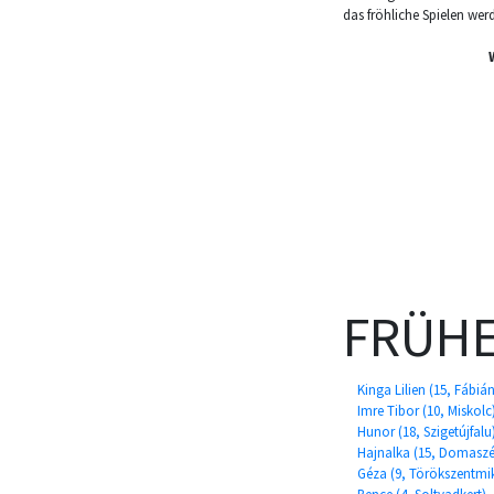
das fröhliche Spielen wer
FRÜHE
Kinga Lilien (15, Fábiá
Imre Tibor (10, Miskolc
Hunor (18, Szigetújfalu
Hajnalka (15, Domaszé
Géza (9, Törökszentmi