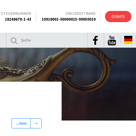
STEUERNUMMER
UNICREDITBANK
DONATE
18248670-1-43
10918001-00000015-99050010
→Next
⇢