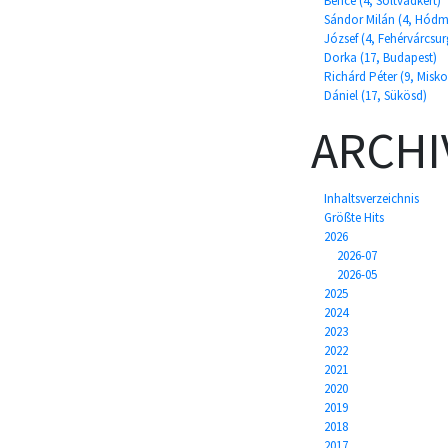
Bence (4, Soltvadkert)
Sándor Milán (4, Hódm
József (4, Fehérvárcsu
Dorka (17, Budapest)
Richárd Péter (9, Misko
Dániel (17, Sükösd)
ARCHI
Inhaltsverzeichnis
Größte Hits
2026
2026-07
2026-05
2025
2024
2023
2022
2021
2020
2019
2018
2017