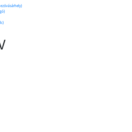
ezővásárhely)
rgó)
lc)
V