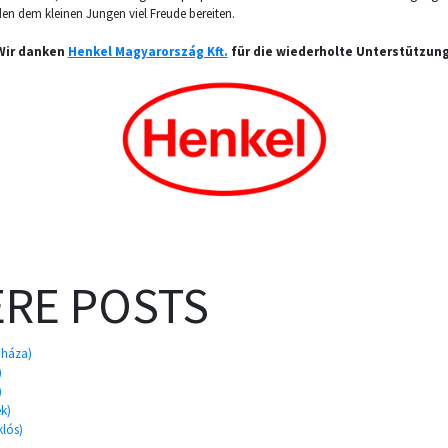
den dem kleinen Jungen viel Freude bereiten.
Wir danken
Henkel Magyarország Kft.
für die wiederholte Unterstützung
RE POSTS
nháza)
)
)
k)
klós)