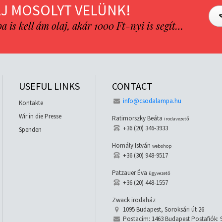
J MOSOLYT VELÜNK!
is kell ám olaj, akár 1000 Ft-nyi is segít…
USEFUL LINKS
CONTACT
info@csodalampa.hu
Kontakte
Wir in die Presse
Ratimorszky Beáta
irodavezető
+36 (20) 346-3933
Spenden
Homály István
webshop
+36 (30) 948-9517
Patzauer Éva
ügyvezető
+36 (20) 448-1557
Zwack irodaház
1095 Budapest, Soroksári út 26
Postacím: 1463 Budapest Postafiók: 