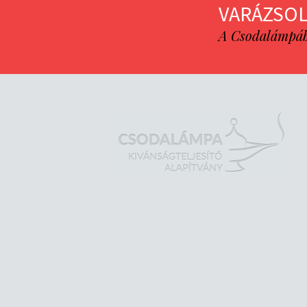
VARÁZSOL
A Csodalámpába 