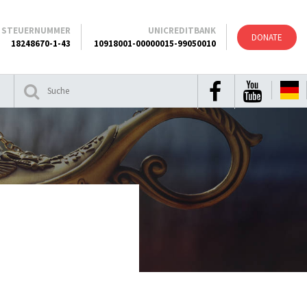
STEUERNUMMER
UNICREDITBANK
DONATE
18248670-1-43
10918001-00000015-99050010