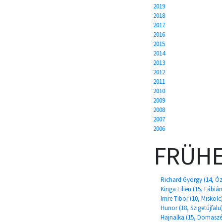
2019
2018
2017
2016
2015
2014
2013
2012
2011
2010
2009
2008
2007
2006
FRÜHE
Richard György (14, Ó
Kinga Lilien (15, Fábiá
Imre Tibor (10, Miskolc
Hunor (18, Szigetújfalu
Hajnalka (15, Domaszé