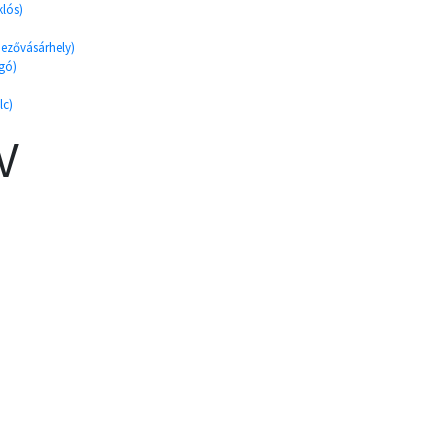
klós)
ezővásárhely)
rgó)
lc)
V