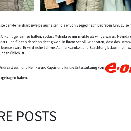
sste der kleine Sharpeiwelpe aushalten, bis er von Szeged nach Debrecen fuhr, zu s
 Ankunft geheim zu halten, sodass Melinda es nur merkte als wir da waren. Melinda 
 der Hund fühlte sich schon richtig wohl in ihrem Schoß. Wir hoffen, dass das Her
 bereiten wird. Er wird sicherlich viel Aufmerksamkeit und Beachtung bekommen, was
unden üblich ist.
 Andrea Zsom und Herr Ferenc Kapás und für die Unterstützung von
eigetragen haben.
RE POSTS