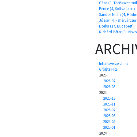
Géza (9, Törökszentmi
Bence (4, Soltvadkert)
Sándor Milán (4, Hódm
József (4, Fehérvárcsu
Dorka (17, Budapest)
Richárd Péter (9, Misko
ARCHI
Inhaltsverzeichnis
Größte Hits
2026
2026-07
2026-05
2025
2025-12
2025-11
2025-07
2025-06
2025-05
2025-01
2024