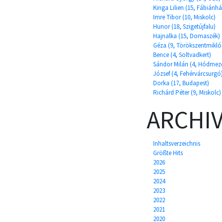
Kinga Lilien (15, Fábiánh
Imre Tibor (10, Miskolc)
Hunor (18, Szigetújfalu)
Hajnalka (15, Domaszék)
Géza (9, Törökszentmikló
Bence (4, Soltvadkert)
Sándor Milán (4, Hódmez
József (4, Fehérvárcsurgó
Dorka (17, Budapest)
Richárd Péter (9, Miskolc)
ARCHI
Inhaltsverzeichnis
Größte Hits
2026
2025
2024
2023
2022
2021
2020