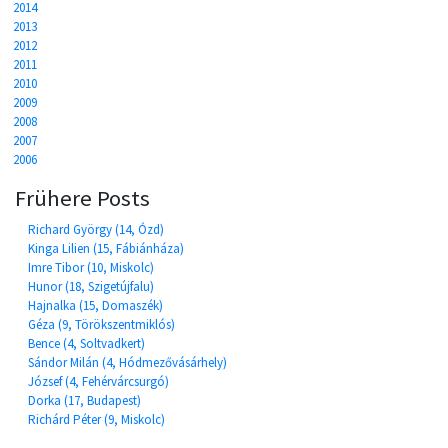
2014
2013
2012
2011
2010
2009
2008
2007
2006
Frühere Posts
Richard György (14, Ózd)
Kinga Lilien (15, Fábiánháza)
Imre Tibor (10, Miskolc)
Hunor (18, Szigetújfalu)
Hajnalka (15, Domaszék)
Géza (9, Törökszentmiklós)
Bence (4, Soltvadkert)
Sándor Milán (4, Hódmezővásárhely)
József (4, Fehérvárcsurgó)
Dorka (17, Budapest)
Richárd Péter (9, Miskolc)