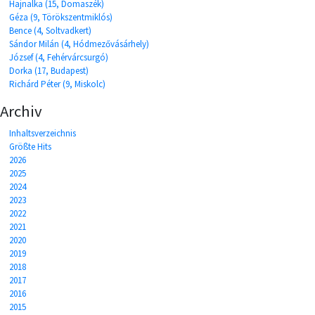
Hajnalka (15, Domaszék)
Géza (9, Törökszentmiklós)
Bence (4, Soltvadkert)
Sándor Milán (4, Hódmezővásárhely)
József (4, Fehérvárcsurgó)
Dorka (17, Budapest)
Richárd Péter (9, Miskolc)
Archiv
Inhaltsverzeichnis
Größte Hits
2026
2025
2024
2023
2022
2021
2020
2019
2018
2017
2016
2015