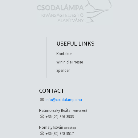
USEFUL LINKS
Kontakte
Wir in die Presse
Spenden
CONTACT
info@csodalampa.hu
Ratimorszky Beáta
irodavezető
+36 (20) 346-3933
Homály István
webshop
+36 (30) 948-9517