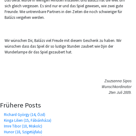
Das Gerat wurde in wenigen Minuten installiert und Balázs hat die Welt um
sich gleich vergessen. Es sind nur er und das Spiel gewesen, wie zwei gute
Freunde. Wie untrennbare Partners in den Zeiten die noch schwieriger für
Balázs vergehen werden.
Wir wünschen Dir, Balázs viel Freude mit diesem Geschenk zu haben. Wir
wünschen dass das Spiel dir so lustige Stunden zaubert wie Djin der
Wunderlampe dir das Spiel gezaubert hat.
Zsuzsanna Sipos
Wunschkordinator
2ten Juli 2009.
Frühere Posts
Richard György (14, Ózd)
Kinga Lilien (15, Fábiánháza)
Imre Tibor (10, Miskolc)
Hunor (18, Szigetújfalu)