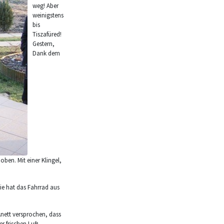
weg! Aber
weinigstens
bis
Tiszafüred!
Gestern,
Dank dem
en. Mit einer Klingel,
ie hat das Fahrrad aus
Anett versprochen, dass
r frischen Luft