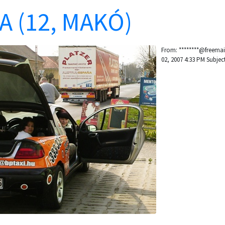
A (12, MAKÓ)
From: ********@freemai
02, 2007 4:33 PM Subject