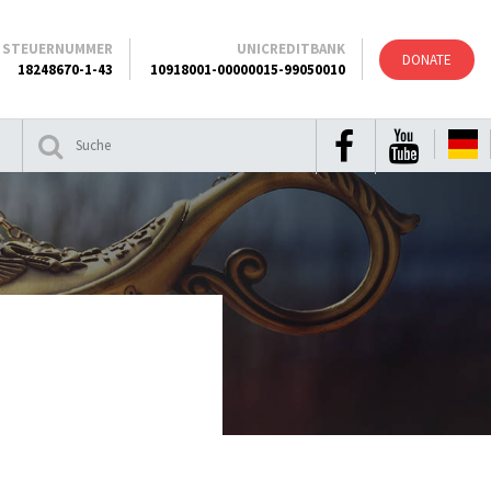
STEUERNUMMER
UNICREDITBANK
DONATE
18248670-1-43
10918001-00000015-99050010