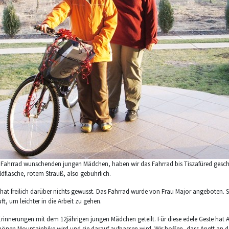
ahrrad wunschenden jungen Mädchen, haben wir das Fahrrad bis Tiszafüred geschob
dflasche, rotem Strauß, also gebührlich.
 hat freilich darüber nichts gewusst. Das Fahrrad wurde von Frau Major angeboten. S
t, um leichter in die Arbeit zu gehen.
 Erinnerungen mit dem 12jährigen jungen Mädchen geteilt. Für diese edele Geste hat 
chönen Mountainbike wird und sie darauf aufpassen wird. Wir hoffen, dass Anett an de