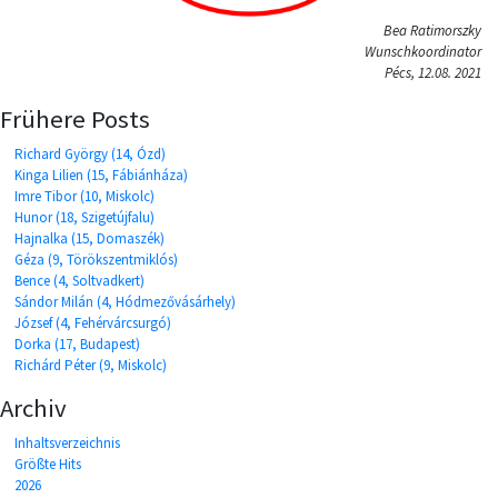
Bea Ratimorszky
Wunschkoordinator
Pécs, 12.08. 2021
Frühere Posts
Richard György (14, Ózd)
Kinga Lilien (15, Fábiánháza)
Imre Tibor (10, Miskolc)
Hunor (18, Szigetújfalu)
Hajnalka (15, Domaszék)
Géza (9, Törökszentmiklós)
Bence (4, Soltvadkert)
Sándor Milán (4, Hódmezővásárhely)
József (4, Fehérvárcsurgó)
Dorka (17, Budapest)
Richárd Péter (9, Miskolc)
Archiv
Inhaltsverzeichnis
Größte Hits
2026