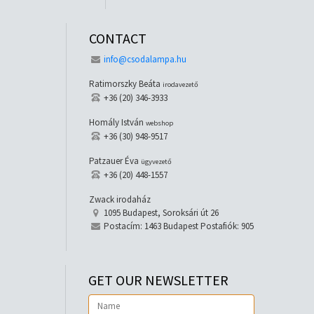
CONTACT
info@csodalampa.hu
Ratimorszky Beáta
irodavezető
+36 (20) 346-3933
Homály István
webshop
+36 (30) 948-9517
Patzauer Éva
ügyvezető
+36 (20) 448-1557
Zwack irodaház
1095 Budapest, Soroksári út 26
Postacím: 1463 Budapest Postafiók: 905
GET OUR NEWSLETTER