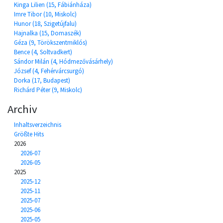
Kinga Lilien (15, Fábiánháza)
Imre Tibor (10, Miskolc)
Hunor (18, Szigetújfalu)
Hajnalka (15, Domaszék)
Géza (9, Törökszentmiklós)
Bence (4, Soltvadkert)
Sándor Milán (4, Hódmezővásárhely)
József (4, Fehérvárcsurgó)
Dorka (17, Budapest)
Richárd Péter (9, Miskolc)
Archiv
Inhaltsverzeichnis
Größte Hits
2026
2026-07
2026-05
2025
2025-12
2025-11
2025-07
2025-06
2025-05