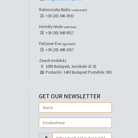
Ratimorszky Beáta
irodavezető
+36 (20) 346-3933
Homály István
webshop
+36 (30) 948-9517
Patzauer Éva
ügyvezető
+36 (20) 448-1557
Zwack irodaház
1095 Budapest, Soroksári út 26
Postacím: 1463 Budapest Postafiók: 905
GET OUR NEWSLETTER