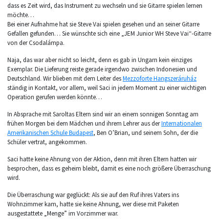
dass es Zeit wird, das Instrument zu wechseln und sie Gitarre spielen lernen
möchte…
Bei einer Aufnahme hat sie Steve Vai spielen gesehen und an seiner Gitarre
Gefallen gefunden… Sie wünschte sich eine „JEM Junior WH Steve Vai“-Gitarre
von der Csodalámpa.
Naja, das war aber nicht so leicht, denn es gab in Ungarn kein einziges
Exemplar. Die Lieferung reiste gerade irgendwo zwischen Indonesien und
Deutschland. Wir blieben mit dem Leiter des
Mezzoforte Hangszeráruház
ständig in Kontakt, vor allem, weil Saci in jedem Moment zu einer wichtigen
Operation gerufen werden könnte…
In Absprache mit Saroltas Eltern sind wir an einem sonnigen Sonntag am
frühen Morgen bei dem Mädchen und ihrem Lehrer aus der
Internationalen
Amerikanischen Schule Budapest
, Ben O’Brian, und seinem Sohn, der die
Schüler vertrat, angekommen.
Saci hatte keine Ahnung von der Aktion, denn mit ihren Eltern hatten wir
besprochen, dass es geheim bleibt, damit es eine noch größere Überraschung
wird.
Die Überraschung war geglückt: Als sie auf den Ruf ihres Vaters ins
Wohnzimmer kam, hatte sie keine Ahnung, wer diese mit Paketen
ausgestattete „Menge” im Vorzimmer war.