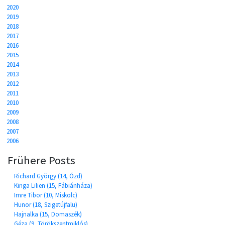
2020
2019
2018
2017
2016
2015
2014
2013
2012
2011
2010
2009
2008
2007
2006
Frühere Posts
Richard György (14, Ózd)
Kinga Lilien (15, Fábiánháza)
Imre Tibor (10, Miskolc)
Hunor (18, Szigetújfalu)
Hajnalka (15, Domaszék)
Géza (9, Törökszentmiklós)