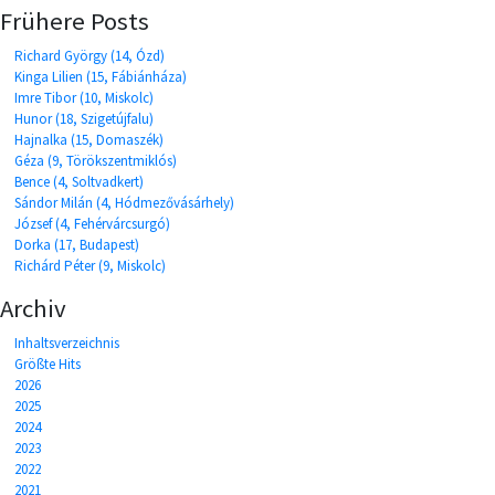
Frühere Posts
Richard György (14, Ózd)
Kinga Lilien (15, Fábiánháza)
Imre Tibor (10, Miskolc)
Hunor (18, Szigetújfalu)
Hajnalka (15, Domaszék)
Géza (9, Törökszentmiklós)
Bence (4, Soltvadkert)
Sándor Milán (4, Hódmezővásárhely)
József (4, Fehérvárcsurgó)
Dorka (17, Budapest)
Richárd Péter (9, Miskolc)
Archiv
Inhaltsverzeichnis
Größte Hits
2026
2025
2024
2023
2022
2021