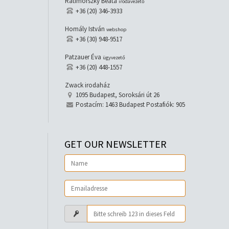
Ratimorszky Beáta
irodavezető
+36 (20) 346-3933
Homály István
webshop
+36 (30) 948-9517
Patzauer Éva
ügyvezető
+36 (20) 448-1557
Zwack irodaház
1095 Budapest, Soroksári út 26
Postacím: 1463 Budapest Postafiók: 905
GET OUR NEWSLETTER