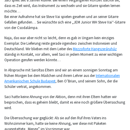
Saci spielt seit 8 Jahren Klavier. Bei einem vergangenen Konzert dachte sie,
dass es Zeit wird, das Instrument zu wechseln und sie Gitarre spielen lernen
möchte…
Bei einer Aufnahme hat sie Steve Vai spielen gesehen und an seiner Gitarre
Gefallen gefunden… Sie wünschte sich eine „JEM Junior WH Steve Vai“-Gitarre
von der Csodalámpa.
Naja, das war aber nicht so leicht, denn es gab in Ungarn kein einziges
Exemplar. Die Lieferung reiste gerade irgendwo zwischen Indonesien und
Deutschland. Wir blieben mit dem Leiter des
Mezzoforte Hangszeráruház
ständig in Kontakt, vor allem, weil Saci in jedem Moment zu einer wichtigen
Operation gerufen werden könnte…
In Absprache mit Saroltas Eltern sind wir an einem sonnigen Sonntag am
frühen Morgen bei dem Mädchen und ihrem Lehrer aus der
Internationalen
Amerikanischen Schule Budapest
, Ben O’Brian, und seinem Sohn, der die
Schüler vertrat, angekommen.
Saci hatte keine Ahnung von der Aktion, denn mit ihren Eltern hatten wir
besprochen, dass es geheim bleibt, damit es eine noch größere Überraschung
wird.
Die Überraschung war geglückt: Als sie auf den Ruf ihres Vaters ins
Wohnzimmer kam, hatte sie keine Ahnung, wer diese mit Paketen
ausgestattete „Menge” im Vorzimmer war.