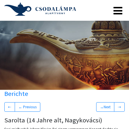
Berichte
⇠
← Previous
→Next
⇢
Sarolta (14 Jahre alt, Nagykovácsi)