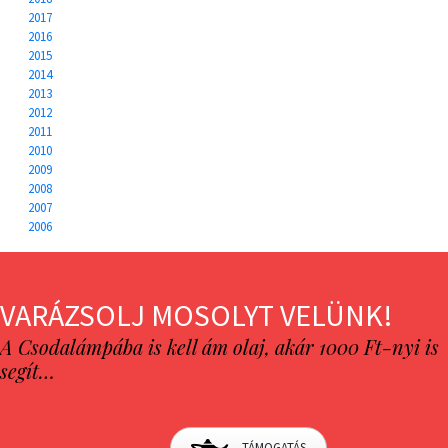
2017
2016
2015
2014
2013
2012
2011
2010
2009
2008
2007
2006
VARÁZSOLJ MOSOLYT VELÜNK!
A Csodalámpába is kell ám olaj, akár 1000 Ft-nyi is
segít…
TÁMOGATÁS