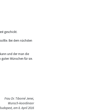
est geschickt.
sollte. Bei dem nächsten
 kann und der man die
n guten Wünschen für sie.
Frau Dr. Tiborné Jenei,
Wunsch-koordinaor
Budapest, am 8. April 2016