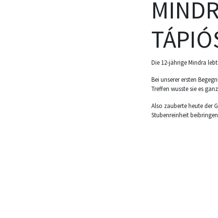
MINDRA
TÁPIÓ
Die 12-jährige Mindra leb
Bei unserer ersten Begeg
Treffen wusste sie es ga
Also zauberte heute der 
Stubenreinheit beibringen