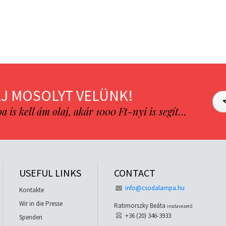
J MOSOLYT VELÜNK!
is kell ám olaj, akár 1000 Ft-nyi is segít…
USEFUL LINKS
CONTACT
info@csodalampa.hu
Kontakte
Wir in die Presse
Ratimorszky Beáta
irodavezető
+36 (20) 346-3933
Spenden