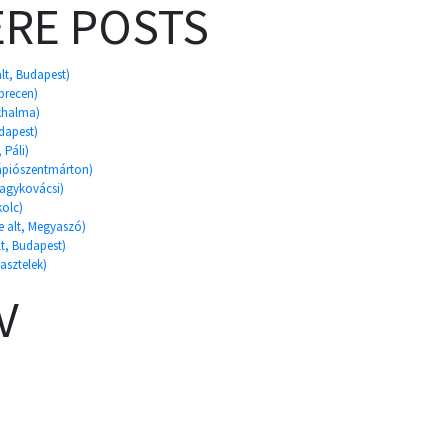
RE POSTS
alt, Budapest)
ebrecen)
ekhalma)
udapest)
 Páli)
Tápiószentmárton)
Nagykovácsi)
kolc)
e alt, Megyaszó)
t, Budapest)
asztelek)
V