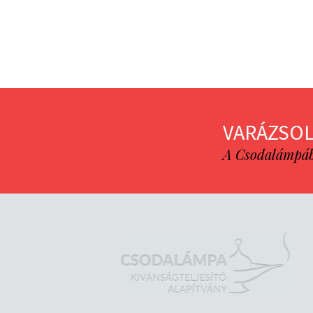
VARÁZSOL
A Csodalámpába 