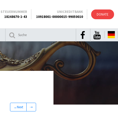
STEUERNUMMER
UNICREDITBANK
DONATE
18248670-1-43
10918001-00000015-99050010
→Next
⇢