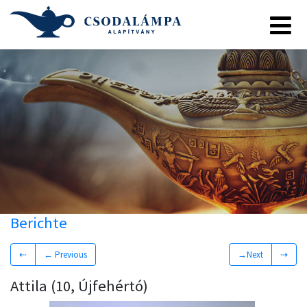
Berichte
⇠
← Previous
→Next
⇢
Attila (10, Újfehértó)