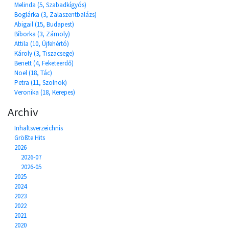
Melinda (5, Szabadkígyós)
Boglárka (3, Zalaszentbalázs)
Abigail (15, Budapest)
Bíborka (3, Zámoly)
Attila (10, Újfehértó)
Károly (3, Tiszacsege)
Benett (4, Feketeerdő)
Noel (18, Tác)
Petra (11, Szolnok)
Veronika (18, Kerepes)
Archiv
Inhaltsverzeichnis
Größte Hits
2026
2026-07
2026-05
2025
2024
2023
2022
2021
2020