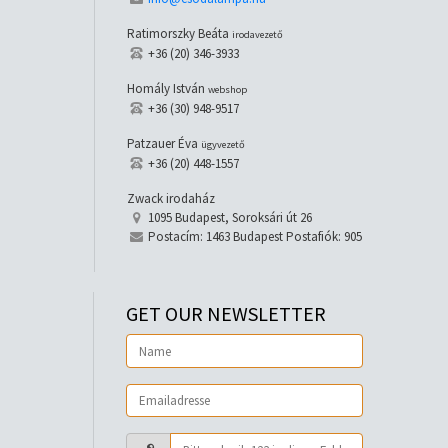
Ratimorszky Beáta
irodavezető
+36 (20) 346-3933
Homály István
webshop
+36 (30) 948-9517
Patzauer Éva
ügyvezető
+36 (20) 448-1557
Zwack irodaház
1095 Budapest, Soroksári út 26
Postacím: 1463 Budapest Postafiók: 905
GET OUR NEWSLETTER