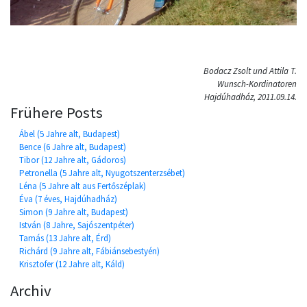
Bodacz Zsolt und Attila T.
Wunsch-Kordinatoren
Hajdúhadház, 2011.09.14.
Frühere Posts
Ábel (5 Jahre alt, Budapest)
Bence (6 Jahre alt, Budapest)
Tibor (12 Jahre alt, Gádoros)
Petronella (5 Jahre alt, Nyugotszenterzsébet)
Léna (5 Jahre alt aus Fertőszéplak)
Éva (7 éves, Hajdúhadház)
Simon (9 Jahre alt, Budapest)
István (8 Jahre, Sajószentpéter)
Tamás (13 Jahre alt, Érd)
Richárd (9 Jahre alt, Fábiánsebestyén)
Krisztofer (12 Jahre alt, Káld)
Archiv