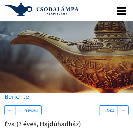
Berichte
⇠
← Previous
→Next
⇢
Éva (7 éves, Hajdúhadház)