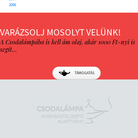
2006
VARÁZSOLJ MOSOLYT VELÜNK!
A Csodalámpába is kell ám olaj, akár 1000 Ft-nyi is
segít…
TÁMOGATÁS