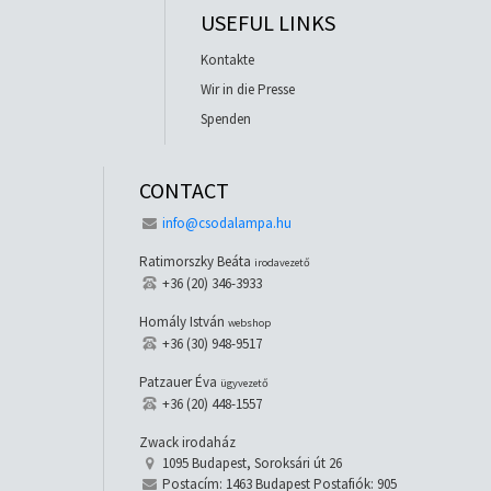
USEFUL LINKS
Kontakte
Wir in die Presse
Spenden
CONTACT
info@csodalampa.hu
Ratimorszky Beáta
irodavezető
+36 (20) 346-3933
Homály István
webshop
+36 (30) 948-9517
Patzauer Éva
ügyvezető
+36 (20) 448-1557
Zwack irodaház
1095 Budapest, Soroksári út 26
Postacím: 1463 Budapest Postafiók: 905