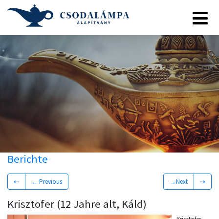
Berichte
⇠
← Previous
→Next
⇢
Krisztofer (12 Jahre alt, Káld)