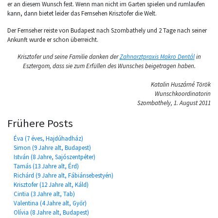
er an diesem Wunsch fest. Wenn man nicht im Garten spielen und rumlaufen
kann, dann bietet leider das Fernsehen Krisztofer die Welt.
Der Fernseher reiste von Budapest nach Szombathely und 2 Tage nach seiner
Ankunft wurde er schon überreicht.
Krisztofer und seine Familie danken der
Zahnarztpraxis Makro Dentál
in
Esztergom, dass sie zum Erfüllen des Wunsches beigetragen haben.
Katalin Huszárné Török
Wunschkoordinatorin
Szombathely, 1. August 2011
Frühere Posts
Éva (7 éves, Hajdúhadház)
Simon (9 Jahre alt, Budapest)
István (8 Jahre, Sajószentpéter)
Tamás (13 Jahre alt, Érd)
Richárd (9 Jahre alt, Fábiánsebestyén)
Krisztofer (12 Jahre alt, Káld)
Cintia (3 Jahre alt, Tab)
Valentina (4 Jahre alt, Győr)
Olívia (8 Jahre alt, Budapest)