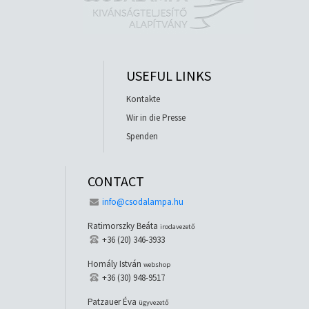
USEFUL LINKS
Kontakte
Wir in die Presse
Spenden
CONTACT
info@csodalampa.hu
Ratimorszky Beáta
irodavezető
+36 (20) 346-3933
Homály István
webshop
+36 (30) 948-9517
Patzauer Éva
ügyvezető