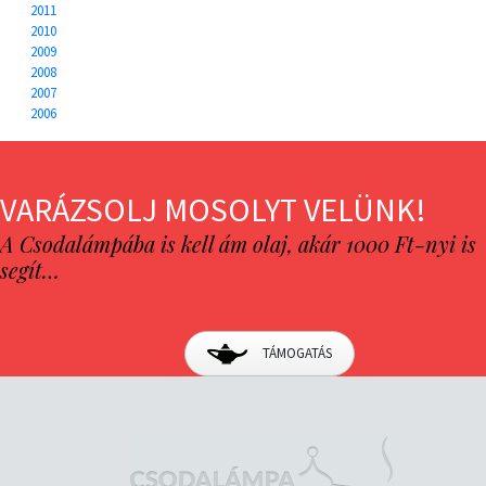
2011
2010
2009
2008
2007
2006
VARÁZSOLJ MOSOLYT VELÜNK!
A Csodalámpába is kell ám olaj, akár 1000 Ft-nyi is
segít…
TÁMOGATÁS