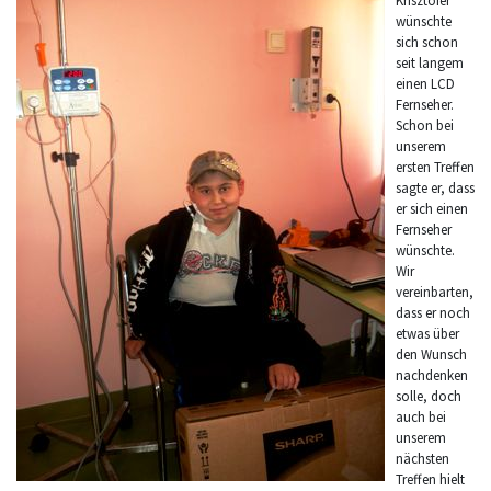
Krisztofer
wünschte
sich schon
seit langem
einen LCD
Fernseher.
Schon bei
unserem
ersten Treffen
sagte er, dass
er sich einen
Fernseher
wünschte.
Wir
vereinbarten,
dass er noch
etwas über
den Wunsch
nachdenken
solle, doch
auch bei
unserem
nächsten
Treffen hielt