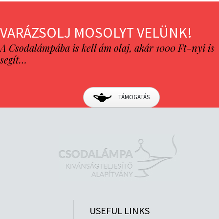
VARÁZSOLJ MOSOLYT VELÜNK!
A Csodalámpába is kell ám olaj, akár 1000 Ft-nyi is
segít…
TÁMOGATÁS
USEFUL LINKS