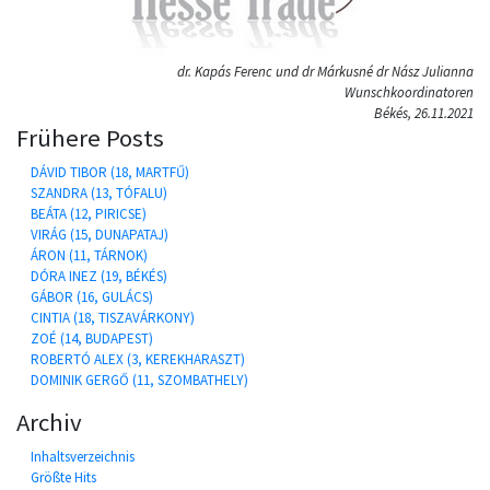
dr. Kapás Ferenc und dr Márkusné dr Nász Julianna
Wunschkoordinatoren
Békés, 26.11.2021
Frühere Posts
DÁVID TIBOR (18, MARTFŰ)
SZANDRA (13, TÓFALU)
BEÁTA (12, PIRICSE)
VIRÁG (15, DUNAPATAJ)
ÁRON (11, TÁRNOK)
DÓRA INEZ (19, BÉKÉS)
GÁBOR (16, GULÁCS)
CINTIA (18, TISZAVÁRKONY)
ZOÉ (14, BUDAPEST)
ROBERTÓ ALEX (3, KEREKHARASZT)
DOMINIK GERGŐ (11, SZOMBATHELY)
Archiv
Inhaltsverzeichnis
Größte Hits