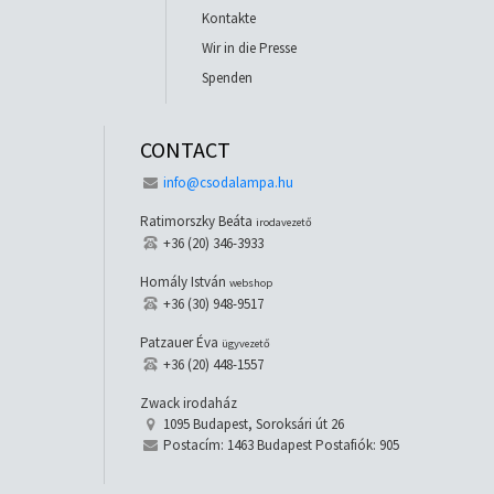
Kontakte
Wir in die Presse
Spenden
CONTACT
info@csodalampa.hu
Ratimorszky Beáta
irodavezető
+36 (20) 346-3933
Homály István
webshop
+36 (30) 948-9517
Patzauer Éva
ügyvezető
+36 (20) 448-1557
Zwack irodaház
1095 Budapest, Soroksári út 26
Postacím: 1463 Budapest Postafiók: 905