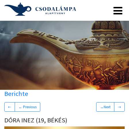
Berichte
⇠
← Previous
→Next
⇢
DÓRA INEZ (19, BÉKÉS)