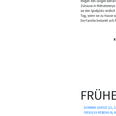
Wegen den langen Behandl
Zuhause in Mátraterenye. 
sie den Spielplatz endlic
Tag, wenn sie zu Hause s
Die Familie bedankt sich 
R
FRÜHE
DOMINIK GERGŐ (11, 
ORSOLYA REBEKA (6,