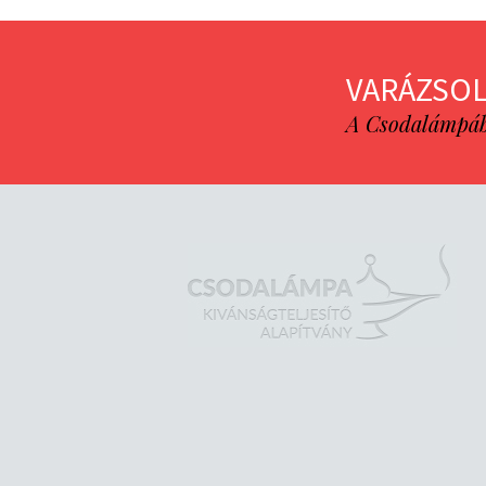
VARÁZSOL
A Csodalámpába 