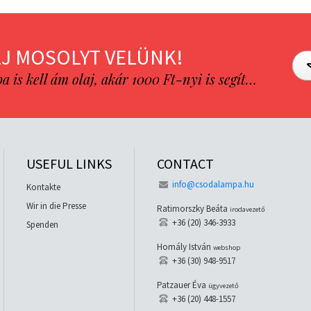
J MOSOLYT VELÜNK!
is kell ám olaj, akár 1000 Ft-nyi is segít…
USEFUL LINKS
CONTACT
info@csodalampa.hu
Kontakte
Wir in die Presse
Ratimorszky Beáta
irodavezető
+36 (20) 346-3933
Spenden
Homály István
webshop
+36 (30) 948-9517
Patzauer Éva
ügyvezető
+36 (20) 448-1557