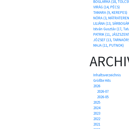
BOGLÁRKA (18, TOLCS
VIRÁG (14, PÉCS)
TAMARA (9, KEREPES)
NÓRA (3, MÁTRATEREN
LILIÁNA (13, SÁRBOGÁ
István Gusztáv (17, Ta
PATRIK (11, JÁSZSZEN
JÓZSEF (13, TARNAÖR
MAJA (11, PUTNOK)
ARCHI
Inhaltsverzeichnis
Größte Hits
2026
2026-07
2026-05
2025
2024
2023
2022
2021