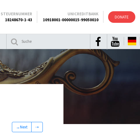
STEUERNUMMER
UNICREDITBANK
DONATE
18248670-1-43
10918001-00000015-99050010
→Next
⇢