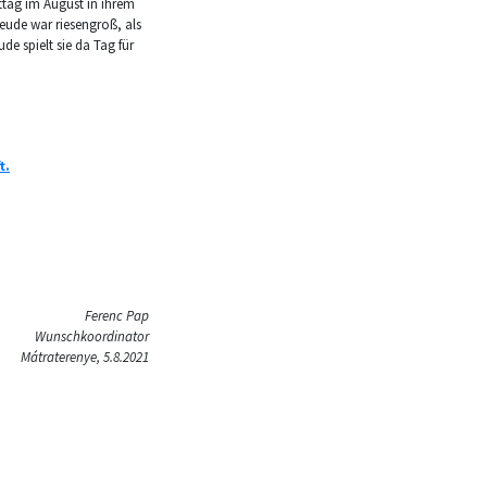
tag im August in ihrem
reude war riesengroß, als
e spielt sie da Tag für
t.
Ferenc Pap
Wunschkoordinator
Mátraterenye, 5.8.2021