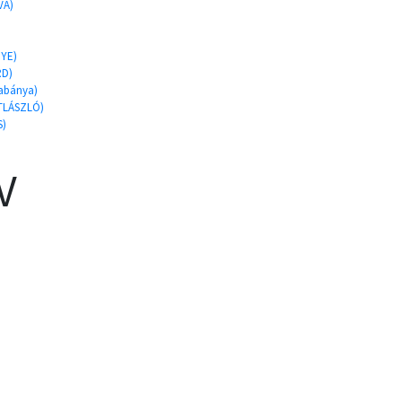
VA)
YE)
RD)
tabánya)
TLÁSZLÓ)
S)
V