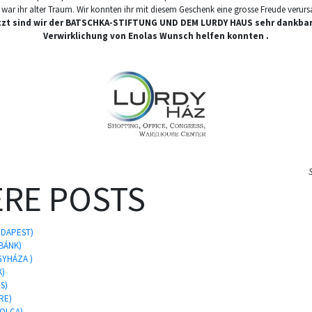
war ihr alter Traum. Wir konnten ihr mit diesem Geschenk eine grosse Freude verur
tzt sind wir der BATSCHKA-STIFTUNG UND DEM LURDY HAUS sehr dankbar , 
Verwirklichung von Enolas Wunsch helfen konnten .
RE POSTS
UDAPEST)
BÁNK)
GYHÁZA )
K)
S)
RE)
SOLCA)