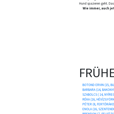
Hund spazieren geht. Das 
Wie immer, auch je
FRÜHE
BOTOND ERVIN (15, B
BARBARA (14, BAKONY
SZABOLCS ( 14, NYÍRE
RÉKA (16, HÉVÍZGYÖR
PÉTER (8, FERTŐRÁKO
ENOLA (16, SZENTEND
BRENDON (7, FELSŐZ