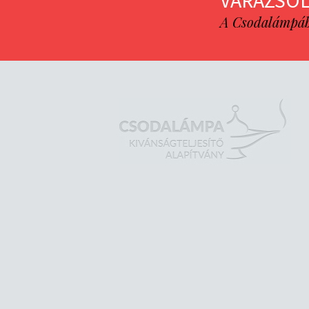
VARÁZSOL
A Csodalámpába 