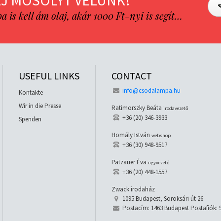
J MOSOLYT VELÜNK!
is kell ám olaj, akár 1000 Ft-nyi is segít…
USEFUL LINKS
CONTACT
info@csodalampa.hu
Kontakte
Wir in die Presse
Ratimorszky Beáta
irodavezető
+36 (20) 346-3933
Spenden
Homály István
webshop
+36 (30) 948-9517
Patzauer Éva
ügyvezető
+36 (20) 448-1557
Zwack irodaház
1095 Budapest, Soroksári út 26
Postacím: 1463 Budapest Postafiók: 