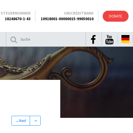
STEUERNUMMER
UNICREDITBANK
DONATE
18248670-1-43
10918001-00000015-99050010
→Next
⇢