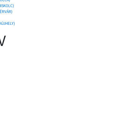
MISKOLC)
HÉRVÁR)
AÚJHELY)
V