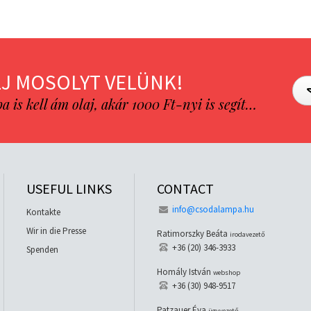
J MOSOLYT VELÜNK!
is kell ám olaj, akár 1000 Ft-nyi is segít…
USEFUL LINKS
CONTACT
info@csodalampa.hu
Kontakte
Wir in die Presse
Ratimorszky Beáta
irodavezető
+36 (20) 346-3933
Spenden
Homály István
webshop
+36 (30) 948-9517
Patzauer Éva
ügyvezető