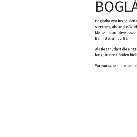
BOGLÁ
Boglárka war ins Spielen
sprechen, als sie das Wor
kleine Lokomotive bewunde
Bahn steuern dürfte.
Als sie sah, dass die ein
lange in den Händen hiel
Wir wünschen ihr eine bal