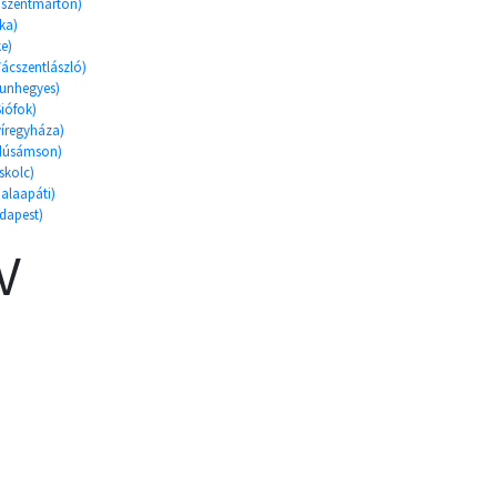
unszentmárton)
ka)
ke)
 Vácszentlászló)
 Kunhegyes)
Siófok)
yíregyháza)
jdúsámson)
iskolc)
Zalaapáti)
udapest)
V