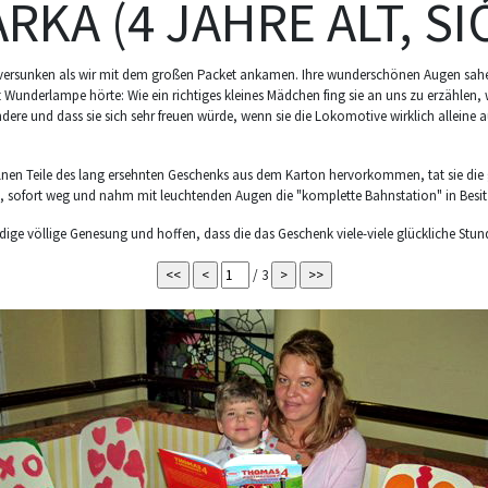
RKA (4 JAHRE ALT, SI
 versunken als wir mit dem großen Packet ankamen. Ihre wunderschönen Augen sahe
t Wunderlampe hörte: Wie ein richtiges kleines Mädchen fing sie an uns zu erzählen,
re und dass sie sich sehr freuen würde, wenn sie die Lokomotive wirklich alleine a
zelnen Teile des lang ersehnten Geschenks aus dem Karton hervorkommen, tat sie die
t, sofort weg und nahm mit leuchtenden Augen die "komplette Bahnstation" in Besitz
dige völlige Genesung und hoffen, dass die das Geschenk viele-viele glückliche Stun
/ 3