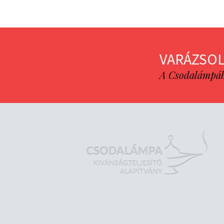
VARÁZSOL
A Csodalámpába 