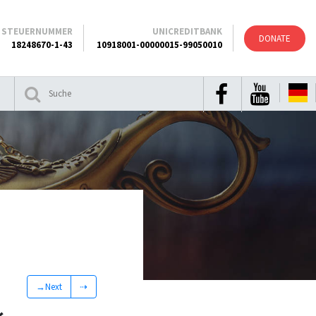
STEUERNUMMER
UNICREDITBANK
DONATE
18248670-1-43
10918001-00000015-99050010
→Next
⇢