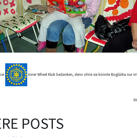
bei
Inner Wheel Klub bedanken, denn ohne sie könnte Boglárka nur 
Il
RE POSTS