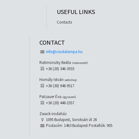
USEFUL LINKS
Contacts
CONTACT
info@csodalampa.hu
Ratimorszky Beáta
irodavezető
+36 (20) 346-3933
Homály István
webshop
+36 (30) 948-9517
Patzauer Éva
ügyvezető
+36 (20) 448-1557
Zwack irodaház
1095 Budapest, Soroksári út 26
Postacím: 1463 Budapest Postafiók: 905