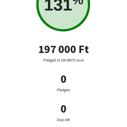
131
197 000 Ft
Pledged of 150 000 Ft Goal
0
Pledgers
0
Days left