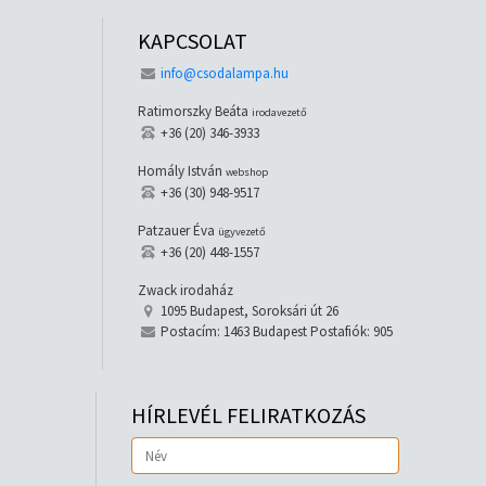
KAPCSOLAT
info@csodalampa.hu
Ratimorszky Beáta
irodavezető
+36 (20) 346-3933
Homály István
webshop
+36 (30) 948-9517
Patzauer Éva
ügyvezető
+36 (20) 448-1557
Zwack irodaház
1095 Budapest, Soroksári út 26
Postacím: 1463 Budapest Postafiók: 905
HÍRLEVÉL FELIRATKOZÁS