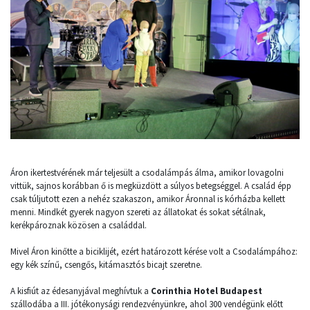
Áron ikertestvérének már teljesült a csodalámpás álma, amikor lovagolni
vittük, sajnos korábban ő is megküzdött a súlyos betegséggel. A család épp
csak túljutott ezen a nehéz szakaszon, amikor Áronnal is kórházba kellett
menni. Mindkét gyerek nagyon szereti az állatokat és sokat sétálnak,
kerékpároznak közösen a családdal.
Mivel Áron kinőtte a biciklijét, ezért határozott kérése volt a Csodalámpához:
egy kék színű, csengős, kitámasztós bicajt szeretne.
A kisfiút az édesanyjával meghívtuk a
Corinthia Hotel Budapest
szállodába a III. jótékonysági rendezvényünkre, ahol 300 vendégünk előtt