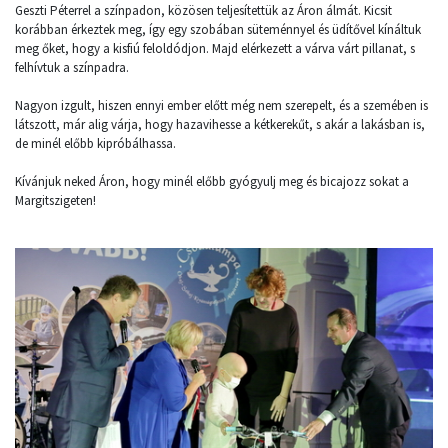
Geszti Péterrel a színpadon, közösen teljesítettük az Áron álmát. Kicsit
korábban érkeztek meg, így egy szobában süteménnyel és üdítővel kínáltuk
meg őket, hogy a kisfiú feloldódjon. Majd elérkezett a várva várt pillanat, s
felhívtuk a színpadra.
Nagyon izgult, hiszen ennyi ember előtt még nem szerepelt, és a szemében is
látszott, már alig várja, hogy hazavihesse a kétkerekűt, s akár a lakásban is,
de minél előbb kipróbálhassa.
Kívánjuk neked Áron, hogy minél előbb gyógyulj meg és bicajozz sokat a
Margitszigeten!