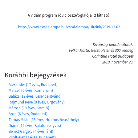
A vidám program rövid összefoglalója itt látható:
https://www.csodalampa.hu/csodalampa/Híreink/2019-12-02
Kívánság-koordinátorok:
Felkai Márta, Geszti Péter és 300 vendég
Corinthia Hotel Budapest
2019. november 23.
Korábbi bejegyzések
Alexander (17 éves, Budapest)
Marcell (6 éves, Komárom)
Balázs (17 éves, Lesenceistvánd)
Rajmund Keve (8 éves, Orgovány)
Márton (18 éves, Komló)
Áron (6 éves, Budapest)
Tamás Milán (15 éves, Hódmezővásárhely)
Diána (16 éves, Balatonfenyves)
Benett Gergely (4 éves, Érd)
Zsolt Alex (7 éves, Budapest)