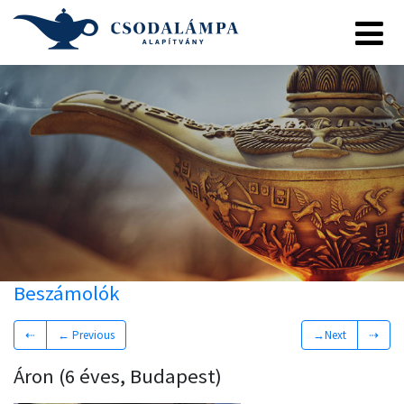
Beszámolók
⇠
← Previous
→Next
⇢
Áron (6 éves, Budapest)